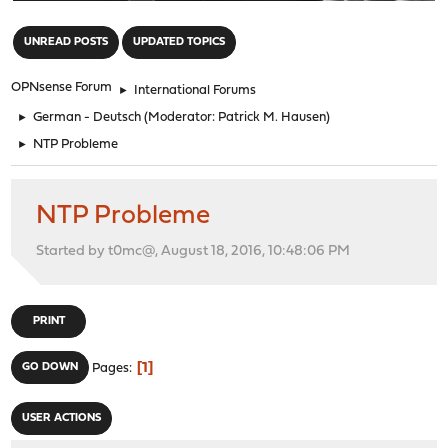
"
UNREAD POSTS
UPDATED TOPICS
OPNsense Forum
►
International Forums
►
German - Deutsch
(Moderator:
Patrick M. Hausen
)
►
NTP Probleme
NTP Probleme
Started by t0mc@, August 18, 2016, 10:48:06 PM
PRINT
1
GO DOWN
Pages
USER ACTIONS