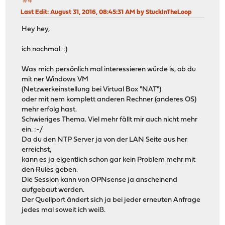
#4
Last Edit
: August 31, 2016, 08:45:31 AM by StuckInTheLoop
Hey hey,
ich nochmal. :)
Was mich persönlich mal interessieren würde is, ob du
mit ner Windows VM
(Netzwerkeinstellung bei Virtual Box "NAT")
oder mit nem komplett anderen Rechner (anderes OS)
mehr erfolg hast.
Schwieriges Thema. Viel mehr fällt mir auch nicht mehr
ein. :-/
Da du den NTP Server ja von der LAN Seite aus her
erreichst,
kann es ja eigentlich schon gar kein Problem mehr mit
den Rules geben.
Die Session kann von OPNsense ja anscheinend
aufgebaut werden.
Der Quellport ändert sich ja bei jeder erneuten Anfrage
jedes mal soweit ich weiß.