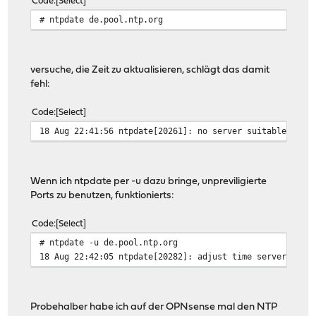
Code
Select
# ntpdate de.pool.ntp.org
versuche, die Zeit zu aktualisieren, schlägt das damit
fehl:
Code
Select
18 Aug 22:41:56 ntpdate[20261]: no server suitable for 
Wenn ich ntpdate per -u dazu bringe, unpreviligierte
Ports zu benutzen, funktionierts:
Code
Select
# ntpdate -u de.pool.ntp.org
18 Aug 22:42:05 ntpdate[20282]: adjust time server 62.7
Probehalber habe ich auf der OPNsense mal den NTP