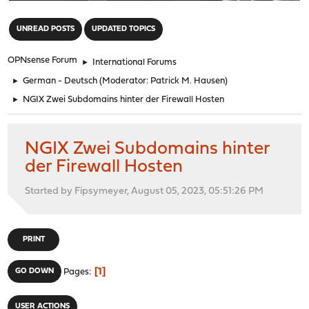
"
UNREAD POSTS
UPDATED TOPICS
OPNsense Forum
►
International Forums
►
German - Deutsch
(Moderator:
Patrick M. Hausen
)
►
NGIX Zwei Subdomains hinter der Firewall Hosten
NGIX Zwei Subdomains hinter
der Firewall Hosten
Started by Fipsymeyer, August 05, 2023, 05:51:26 PM
PRINT
1
GO DOWN
Pages
USER ACTIONS