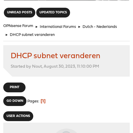
"
UNREAD POSTS
UPDATED TOPICS
OPNsense Forum
►
International Forums
►
Dutch - Nederlands
►
DHCP subnet veranderen
DHCP subnet veranderen
Started by Nout, August 30, 2023, 11:10:00 PM
PRINT
1
GO DOWN
Pages
USER ACTIONS