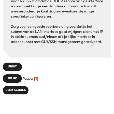
naar 172.16.x.x, omdat de DHCP service aan de interface
is gekoppeld zul je zien dat deze automagisch wordt
meeveranderd, je kunt daarna eventueel de range
specifieker configureren.
Zorg voor een goede voorbereiding voordat je het
subnet van de LAN interface gaat wijzigen: client met IP
in beide subnets oud/nieuw, of tijdelijke interface in
ander subnet met GUI/SSH management geactiveerd.
PRINT
1
GO UP
Pages
USER ACTIONS