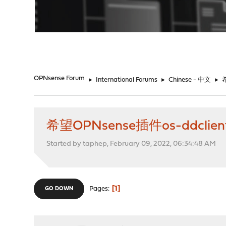
"
OPNsense Forum
►
International Forums
►
Chinese - 中文
►
希望OPNsense插件os-ddcl
Started by taphep, February 09, 2022, 06:34:48 AM
1
Pages
GO DOWN