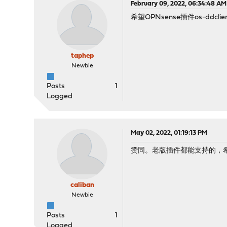
February 09, 2022, 06:34:48 AM
希望OPNsense插件os-dd
taphep
Newbie
Posts
1
Logged
May 02, 2022, 01:19:13 PM
赞同。老版插件都能支持的，
caliban
Newbie
Posts
1
Logged