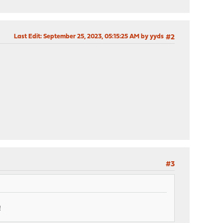
Last Edit
: September 25, 2023, 05:15:25 AM by yyds
#2
#3
！