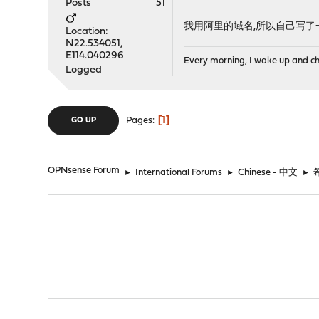
Posts
51
我用阿里的域名,所以自己写了
Location:
N22.534051,
E114.040296
Every morning, I wake up and check
Logged
1
Pages
GO UP
OPNsense Forum
►
International Forums
►
Chinese - 中文
►