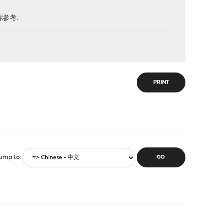
参考.
PRINT
ump to