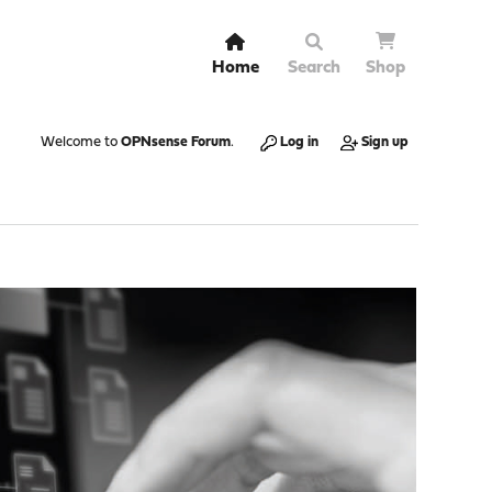
Home
Search
Shop
Welcome to
OPNsense Forum
.
Log in
Sign up