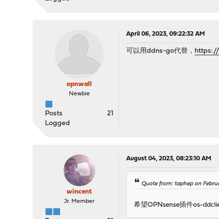
April 06, 2023, 09:22:32 AM
可以用ddns-go代替，
https:/
opnwall
Newbie
Posts
21
Logged
August 04, 2023, 08:23:10 AM
Quote from: taphep on Febru
wincent
Jr. Member
希望OPNsense插件os-d