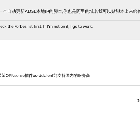
一个自动更新ADSL本地IP的脚本,你也是阿里的域名我可以贴脚本出来给你
 the Forbes list first. If I'm not on it, I go to work.
希望OPNsense插件os-ddclient能支持国内的服务商
J