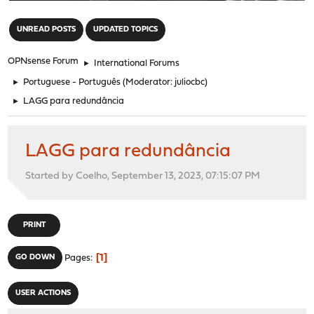
"
UNREAD POSTS
UPDATED TOPICS
OPNsense Forum
►
International Forums
►
Portuguese - Português
(Moderator:
juliocbc
)
►
LAGG para redundância
LAGG para redundância
Started by Coelho, September 13, 2023, 07:15:07 PM
PRINT
1
GO DOWN
Pages
USER ACTIONS