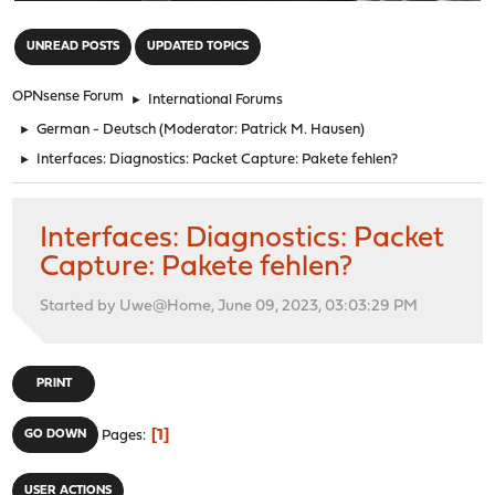
"
UNREAD POSTS
UPDATED TOPICS
OPNsense Forum
►
International Forums
►
German - Deutsch
(Moderator:
Patrick M. Hausen
)
►
Interfaces: Diagnostics: Packet Capture: Pakete fehlen?
Interfaces: Diagnostics: Packet
Capture: Pakete fehlen?
Started by Uwe@Home, June 09, 2023, 03:03:29 PM
PRINT
1
GO DOWN
Pages
USER ACTIONS