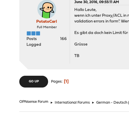
June 30, 2016, 09:55:11 AM
Hallo Leute,
wenn ich unter Proxy/ACL in 
validation errors in form". W
PotatoCarl
Full Member
Es gibt da doch kein Limit für
Posts
166
Grüsse
Logged
TB
1
Pages
GO UP
OPNsense Forum
►
International Forums
►
German - Deutsch