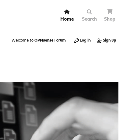
Home
Search
Shop
Welcome to
OPNsense Forum
.
Log in
Sign up