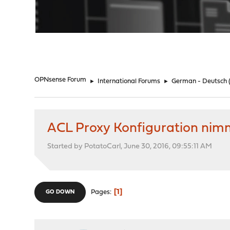
"
OPNsense Forum
►
International Forums
►
German - Deutsch
ACL Proxy Konfiguration nimm
Started by PotatoCarl, June 30, 2016, 09:55:11 AM
1
Pages
GO DOWN