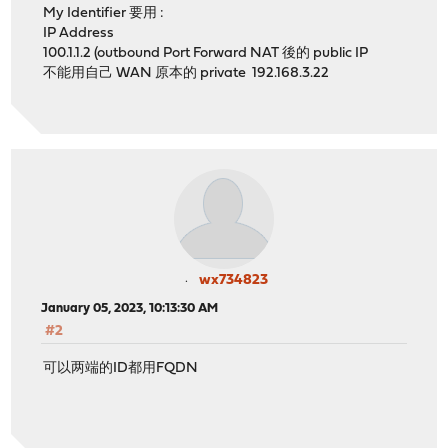
My Identifier 要用 :
IP Address
100.1.1.2 (outbound Port Forward NAT 後的 public IP
不能用自己 WAN 原本的 private 192.168.3.22
wx734823
January 05, 2023, 10:13:30 AM
#2
可以两端的ID都用FQDN