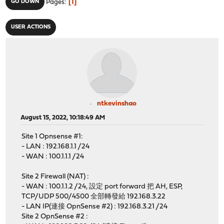
1
GO DOWN
Pages
USER ACTIONS
ntkevinshao
August 15, 2022, 10:18:49 AM
Site 1 Opnsense #1:
- LAN : 192.168.1.1 /24
- WAN : 100.1.1.1 /24
Site 2 Firewall (NAT) :
- WAN : 100.1.1.2 /24, 設定 port forward 把 AH, ESP,
TCP/UDP 500/4500 全部轉發給 192.168.3.22
- LAN IP(連接 OpnSense #2) : 192.168.3.21 /24
Site 2 OpnSense #2 :