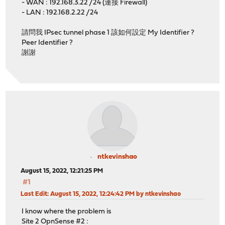
- WAN : 192.168.3.22 /24 (連接 Firewall)
- LAN : 192.168.2.22 /24
請問我 IPsec tunnel phase 1 該如何設定 My Identifier ?
Peer Identifier ?
謝謝
ntkevinshao
August 15, 2022, 12:21:25 PM
#1
Last Edit
: August 15, 2022, 12:24:42 PM by ntkevinshao
I know where the problem is
Site 2 OpnSense #2 :