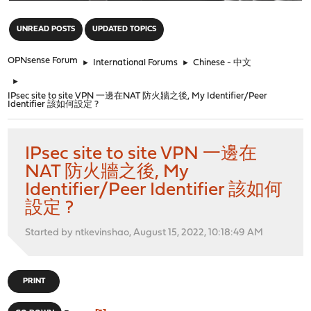
"
UNREAD POSTS
UPDATED TOPICS
OPNsense Forum
►
International Forums
►
Chinese - 中文
►
IPsec site to site VPN 一邊在NAT 防火牆之後, My Identifier/Peer
Identifier 該如何設定 ?
IPsec site to site VPN 一邊在
NAT 防火牆之後, My
Identifier/Peer Identifier 該如何
設定 ?
Started by ntkevinshao, August 15, 2022, 10:18:49 AM
PRINT