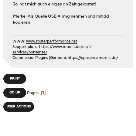
Jo, hat mich auch einiges an Zeit gekostet!
Merke: Als Quelle USB = .img nehmen und mit dd
kopieren
WWW:
www.routerperformance.net
Support plans:
https://www.max-it.de/en/it-
services/opnsense/
Commercial Plugins (German):
https://opnsense.max-it.de/
PRINT
1
GO UP
Pages
USER ACTIONS