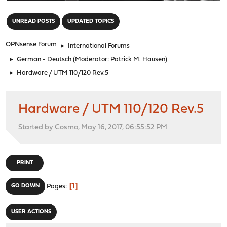
"
UNREAD POSTS
UPDATED TOPICS
OPNsense Forum
►
International Forums
►
German - Deutsch
(Moderator:
Patrick M. Hausen
)
►
Hardware / UTM 110/120 Rev.5
Hardware / UTM 110/120 Rev.5
Started by Cosmo, May 16, 2017, 06:55:52 PM
PRINT
1
GO DOWN
Pages
USER ACTIONS