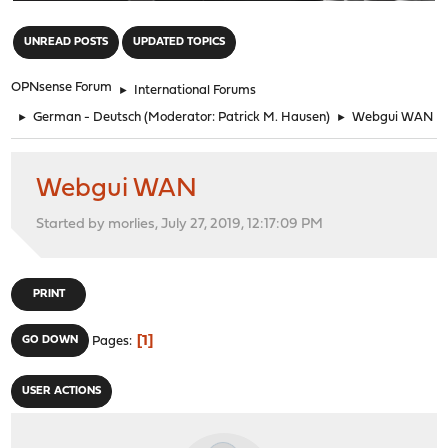
"
UNREAD POSTS
UPDATED TOPICS
OPNsense Forum
►
International Forums
►
German - Deutsch
(Moderator:
Patrick M. Hausen
)
►
Webgui WAN
Webgui WAN
Started by morlies, July 27, 2019, 12:17:09 PM
PRINT
1
GO DOWN
Pages
USER ACTIONS