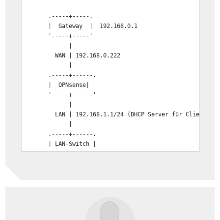
.-----+-----.
| Gateway | 192.168.0.1
'-----+-----'
|
WAN | 192.168.0.222
|
.-----+------.
| OPNsense|
'-----+------'
|
LAN | 192.168.1.1/24 (DHCP Server für Clients)
|
.-----+------.
| LAN-Switch |
'-----+------'
|
...-----+------... (Clients/Servers)