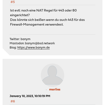
#5
Ist evtl. noch eine NAT Regel für 443 oder 80
eingerichtet?
Das könnte sich beißen wenn du auch 443 für das
Firewall-Management verwendest.
Twitter: banym
Mastodon:
banym@bsd.network
Blog:
https://www.banym.de
morlies
January 10, 2023, 10:10:19 PM
#6