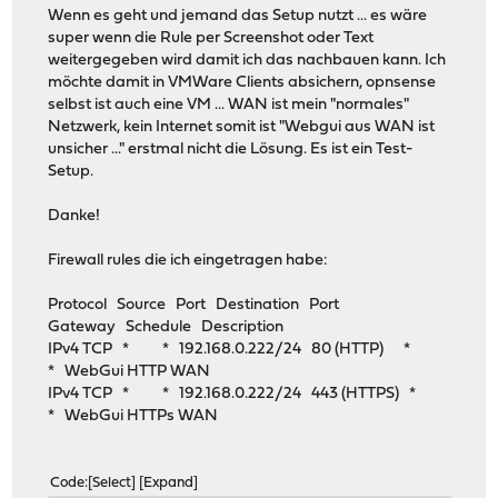
Wenn es geht und jemand das Setup nutzt ... es wäre
super wenn die Rule per Screenshot oder Text
weitergegeben wird damit ich das nachbauen kann. Ich
möchte damit in VMWare Clients absichern, opnsense
selbst ist auch eine VM ... WAN ist mein "normales"
Netzwerk, kein Internet somit ist "Webgui aus WAN ist
unsicher ..." erstmal nicht die Lösung. Es ist ein Test-
Setup.
Danke!
Firewall rules die ich eingetragen habe:
Protocol Source Port Destination Port
Gateway Schedule Description
IPv4 TCP * * 192.168.0.222/24 80 (HTTP) *
* WebGui HTTP WAN
IPv4 TCP * * 192.168.0.222/24 443 (HTTPS) *
* WebGui HTTPs WAN
Code
Select
Expand