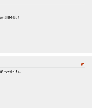
目录是哪个呢？
#1
的key都不行。