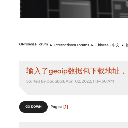
"
OPNsense Forum
►
International Forums
►
Chinese - 中文
►
输入了geoip数据包下载地址
Started by dadaball, April 02, 2022, 11:14:50 AM
1
Pages
GO DOWN