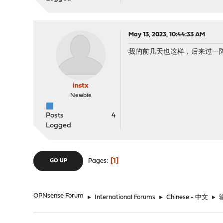
May 13, 2023, 10:44:33 AM
我的前几天也这样，后来过一
instx
Newbie
Posts
4
Logged
1
Pages
GO UP
OPNsense Forum
►
International Forums
►
Chinese - 中文
►