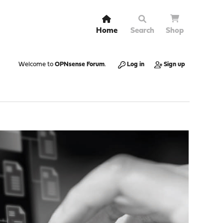
Home
Search
Shop
Welcome to
OPNsense Forum
.
Log in
Sign up