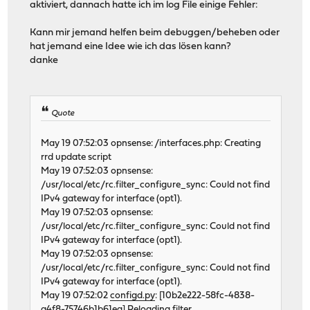
aktiviert, dannach hatte ich im log File einige Fehler:
Kann mir jemand helfen beim debuggen/beheben oder
hat jemand eine Idee wie ich das lösen kann?
danke
Quote
May 19 07:52:03 opnsense: /interfaces.php: Creating
rrd update script
May 19 07:52:03 opnsense:
/usr/local/etc/rc.filter_configure_sync: Could not find
IPv4 gateway for interface (opt1).
May 19 07:52:03 opnsense:
/usr/local/etc/rc.filter_configure_sync: Could not find
IPv4 gateway for interface (opt1).
May 19 07:52:03 opnsense:
/usr/local/etc/rc.filter_configure_sync: Could not find
IPv4 gateway for interface (opt1).
May 19 07:52:02
configd.py
: [10b2e222-58fc-4838-
a4f8-75746b1b61ea] Reloading filter