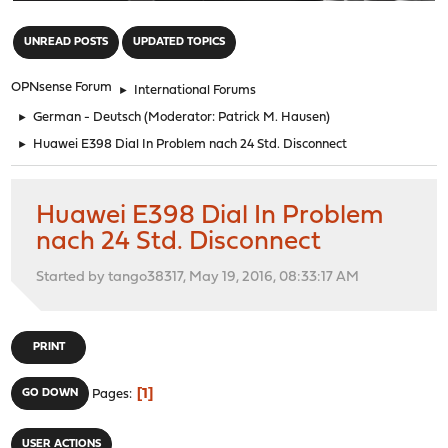
"
UNREAD POSTS
UPDATED TOPICS
OPNsense Forum
►
International Forums
►
German - Deutsch
(Moderator:
Patrick M. Hausen
)
►
Huawei E398 Dial In Problem nach 24 Std. Disconnect
Huawei E398 Dial In Problem
nach 24 Std. Disconnect
Started by tango38317, May 19, 2016, 08:33:17 AM
PRINT
1
GO DOWN
Pages
USER ACTIONS