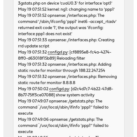
3gstats.php on device 'cuaU0.3' for interface 'opt1'
May 19 07:51:52 kernel: ng1: changing name to 'ppp1'
May 19 07:51:52 opnsense: /interfaces.php: The
command '/sbin/ifconfig 'ppp1' inet6 -accept_rtadv'
returned exit code '1', the output was 'ifconfig:
interface ppp1 does not exist'
May 19 07:51:33 opnsense: /interfaces.php: Creating
rrd update script
May 19 07:51:32
configd.py
: [cf8895e8-fc4a-4274-
8ff0-d63018f15b89] Reloading filter
May 19 07:51:32 opnsense: /interfaces.php: Adding
static route for monitor through 188.22.247.254
May 19 07:51:32 opnsense: /interfaces.php: Removing
static route for monitor 8.8.8.8
May 19 07:50:02
configd.py
: [d2c4d7c7-4b22-47d8-
8b77-75ff3ce07088] show system activity
May 19 07:49:07 opnsense: /getstats.php: The
command `/usr/local/sbin/ifinfo 'ppp1'' failed to
execute
May 19 07:49:06 opnsense: /getstats.php: The
command `/usr/local/sbin/ifinfo 'ppp1'' failed to
execute