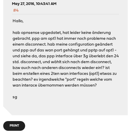
May 27, 2016, 10:43:41 AM
#4
Hallo,
hab opnsense upgedatet, hat leider keine änderung
gebracht. ppp am opt1 hat immer noch probleme nach
einem disconnect. hab meine configuration geändert
und ppp auf das wan port gehängt und pptp auf opt1 -
und siehe da, das ppp interface über 3g überlebt den 24
std. disconnect, und wählt sich nach dem disconnect,
bzw auch nach anderen disconnects wieder ein!? ist
beim erstellen eines 2ten wan interfaces (opt1) etwas zu
beachten? ev irgendwelche "port" regeln welche vom
wan interace übernommen werden müssen?
sg
PRINT