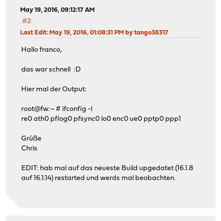
May 19, 2016, 09:12:17 AM
#2
Last Edit
: May 19, 2016, 01:08:31 PM by tango38317
Hallo franco,
das war schnell :D
Hier mal der Output:
root@fw:~ # ifconfig -l
re0 ath0 pflog0 pfsync0 lo0 enc0 ue0 pptp0 ppp1
Grüße
Chris
EDIT: hab mal auf das neueste Build upgedatet (16.1.8
auf 16.1.14) restarted und werds mal beobachten.