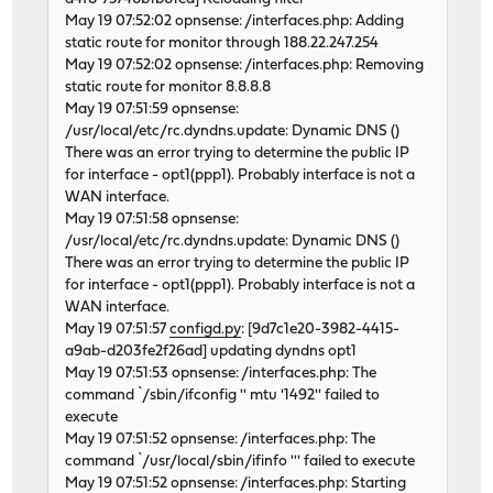
May 19 07:52:02 opnsense: /interfaces.php: Adding
static route for monitor through 188.22.247.254
May 19 07:52:02 opnsense: /interfaces.php: Removing
static route for monitor 8.8.8.8
May 19 07:51:59 opnsense:
/usr/local/etc/rc.dyndns.update: Dynamic DNS ()
There was an error trying to determine the public IP
for interface - opt1(ppp1). Probably interface is not a
WAN interface.
May 19 07:51:58 opnsense:
/usr/local/etc/rc.dyndns.update: Dynamic DNS ()
There was an error trying to determine the public IP
for interface - opt1(ppp1). Probably interface is not a
WAN interface.
May 19 07:51:57
configd.py
: [9d7c1e20-3982-4415-
a9ab-d203fe2f26ad] updating dyndns opt1
May 19 07:51:53 opnsense: /interfaces.php: The
command `/sbin/ifconfig '' mtu '1492'' failed to
execute
May 19 07:51:52 opnsense: /interfaces.php: The
command `/usr/local/sbin/ifinfo ''' failed to execute
May 19 07:51:52 opnsense: /interfaces.php: Starting