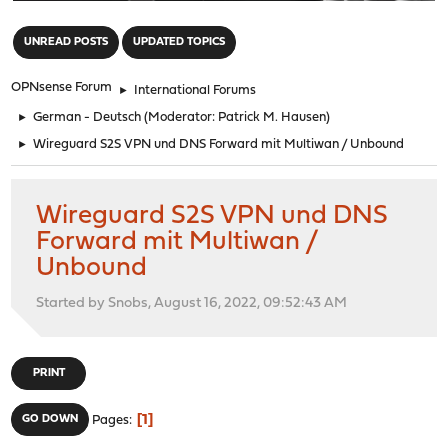
"
UNREAD POSTS
UPDATED TOPICS
OPNsense Forum
►
International Forums
►
German - Deutsch
(Moderator:
Patrick M. Hausen
)
►
Wireguard S2S VPN und DNS Forward mit Multiwan / Unbound
Wireguard S2S VPN und DNS
Forward mit Multiwan /
Unbound
Started by Snobs, August 16, 2022, 09:52:43 AM
PRINT
1
GO DOWN
Pages