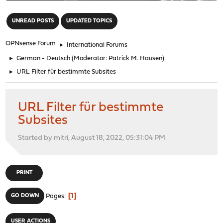
"
UNREAD POSTS
UPDATED TOPICS
OPNsense Forum
►
International Forums
►
German - Deutsch
(Moderator:
Patrick M. Hausen
)
►
URL Filter für bestimmte Subsites
URL Filter für bestimmte
Subsites
Started by mitri, August 18, 2022, 05:31:04 PM
PRINT
1
GO DOWN
Pages
USER ACTIONS