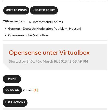
"
UNREAD POSTS
UPDATED TOPICS
OPNsense Forum
►
International Forums
►
German - Deutsch
(Moderator:
Patrick M. Hausen
)
►
Opensense unter Virtualbox
Opensense unter Virtualbox
Started by Sn0wF0x, March 16, 2023, 12:08:49 PM
PRINT
1
GO DOWN
Pages
USER ACTIONS