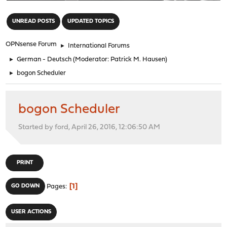
"
UNREAD POSTS
UPDATED TOPICS
OPNsense Forum
►
International Forums
►
German - Deutsch
(Moderator:
Patrick M. Hausen
)
►
bogon Scheduler
bogon Scheduler
Started by ford, April 26, 2016, 12:06:50 AM
PRINT
1
GO DOWN
Pages
USER ACTIONS