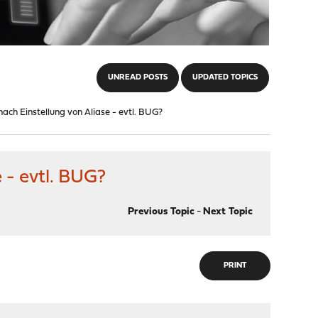
UNREAD POSTS
UPDATED TOPICS
ach Einstellung von Aliase - evtl. BUG?
 - evtl. BUG?
Previous Topic
-
Next Topic
PRINT