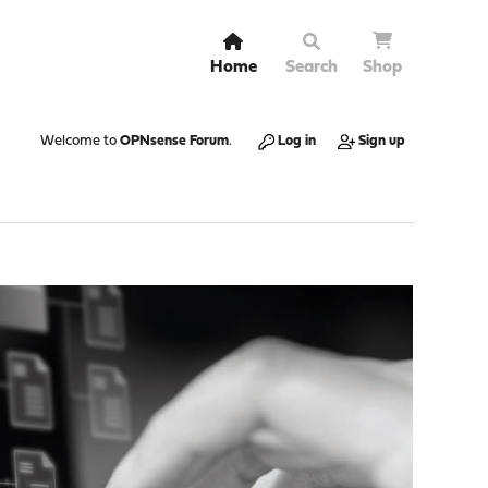
Home
Search
Shop
Welcome to
OPNsense Forum
.
Log in
Sign up