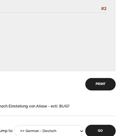
#2
PRINT
ach Einstellung von Aliase - evtl. BUG?
ump to