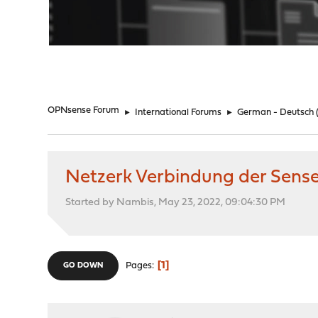
"
OPNsense Forum
►
International Forums
►
German - Deutsch
Netzerk Verbindung der Sense 
Started by Nambis, May 23, 2022, 09:04:30 PM
1
Pages
GO DOWN