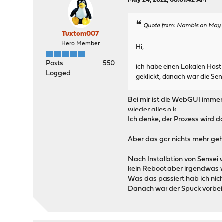
May 24, 2022, 08:01:42 AM
Quote from: Nambis on May 
Tuxtom007
Hero Member
Hi,
Posts
550
ich habe einen Lokalen Host 
Logged
geklickt, danach war die Se
Bei mir ist die WebGUI immer
wieder alles o.k.
Ich denke, der Prozess wird d
Aber das gar nichts mehr geht
Nach Installation von Sensei
kein Reboot aber irgendwas w
Was das passiert hab ich nich
Danach war der Spuck vorbei