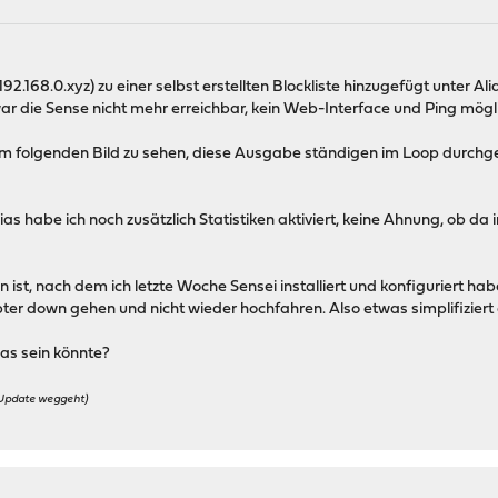
192.168.0.xyz) zu einer selbst erstellten Blockliste hinzugefügt unter 
r die Sense nicht mehr erreichbar, kein Web-Interface und Ping mögl
e im folgenden Bild zu sehen, diese Ausgabe ständigen im Loop durchg
ias habe ich noch zusätzlich Statistiken aktiviert, keine Ahnung, ob
ist, nach dem ich letzte Woche Sensei installiert und konfiguriert habe
ter down gehen und nicht wieder hochfahren. Also etwas simplifiziert
das sein könnte?
n Update weggeht)