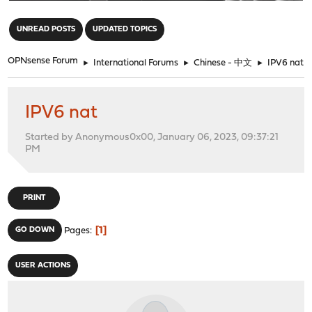
"
UNREAD POSTS
UPDATED TOPICS
OPNsense Forum
►
International Forums
►
Chinese - 中文
►
IPV6 nat
IPV6 nat
Started by Anonymous0x00, January 06, 2023, 09:37:21
PM
PRINT
1
GO DOWN
Pages
USER ACTIONS