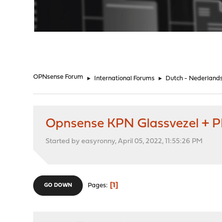
"
OPNsense Forum
►
International Forums
►
Dutch - Nederland
Opnsense KPN Glassvezel + 
Started by easyronny, April 05, 2022, 11:55:26 PM
1
Pages
GO DOWN