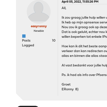
April 05, 2022, 11:55:26 PM
All,
Ik zou graag jullie hulp wille
Ik heb op mijn opnsense serve
easyronny
Nou zou ik graag ook op deze
Newbie
Dat is ook gelukt, echter nou 
willen beperken tot enkele IPs
Posts
10
Logged
Hoe kan ik dit het beste aanp
verkeer dan kan redirecten ov
alias en binnen die alias st
Al vast bedankt voor jullie hulp
P.s. ik had als info over Pf
Groet
ERonny 8)