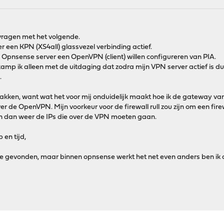
n vragen met het volgende.
r een KPN (XS4all) glassvezel verbinding actief.
 Opnsense server een OpenVPN (client) willen configureren van PIA.
kamp ik alleen met de uitdaging dat zodra mijn VPN server actief is dus
.
akken, want wat het voor mij onduidelijk maakt hoe ik de gateway van K
er de OpenVPN. Mijn voorkeur voor de firewall rull zou zijn om een fi
aan dan weer de IPs die over de VPN moeten gaan.
 en tijd,
sense gevonden, maar binnen opnsense werkt het net even anders ben ik