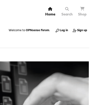
Home
Search
Shop
Welcome to
OPNsense Forum
.
Log in
Sign up