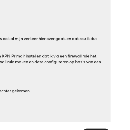
 ook al mijn verkeer hier over gaat, en dat zou ik dus
PN Primair instel en dat ik via een firewall rule het
rewall rule maken en deze configureren op basis van een
 achter gekomen.