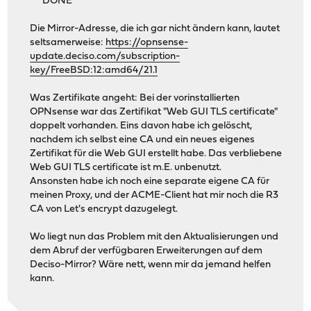
***DONE***
Die Mirror-Adresse, die ich gar nicht ändern kann, lautet
seltsamerweise:
https://opnsense-
update.deciso.com/subscription-
key/FreeBSD:12:amd64/21.1
Was Zertifikate angeht: Bei der vorinstallierten
OPNsense war das Zertifikat "Web GUI TLS certificate"
doppelt vorhanden. Eins davon habe ich gelöscht,
nachdem ich selbst eine CA und ein neues eigenes
Zertifikat für die Web GUI erstellt habe. Das verbliebene
Web GUI TLS certificate ist m.E. unbenutzt.
Ansonsten habe ich noch eine separate eigene CA für
meinen Proxy, und der ACME-Client hat mir noch die R3
CA von Let's encrypt dazugelegt.
Wo liegt nun das Problem mit den Aktualisierungen und
dem Abruf der verfügbaren Erweiterungen auf dem
Deciso-Mirror? Wäre nett, wenn mir da jemand helfen
kann.