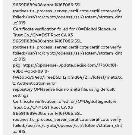
966911889408:error:1416F086:SSL
routines:tls_process_server_certificate:certificate verify
failed:/usr/src/crypto/openssl/ssl/statem/statem_clnt
.c:1915:
Certificate verification failed for /O=Digital Signature
Trust Co./CN=DST Root CA X3
966911889408:error:1416F086:SSL
routines:tls_process_server_certificate:certificate verify
failed:/usr/src/crypto/openssl/ssl/statem/statem_clnt
.c:1915:
pkg:
https://opnsense-update.deciso.com/77b0df81-
48bd-4abd-8918-
f443aba794e0/FreeBSD:12:amd64/21.1/latest/meta.tx
z
: Authentication error
repository OPNsense has no meta file, using default
settings
Certificate verification failed for /O=Digital Signature
Trust Co./CN=DST Root CA X3
966911889408:error:1416F086:SSL
routines:tls_process_server_certificate:certificate verify
failed:/usr/src/crypto/openssl/ssl/statem/statem_clnt
.c:1915: