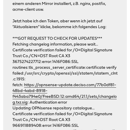
einem anderen Mirror installiert, z.B. nginx, postfix,
acme-client usw.
Jetzt habe ich den Token, aber wenn ich jetzt auf
"Aktualisieren" klicke, bekomme ich folgendes Log:
***GOT REQUEST TO CHECK FOR UPDATES***
Fetching changelog information, please wait...
Certificate verification failed for /O=Digital Signature
Trust Co./CN=DST Root CA X3
3675274227712:error:1416F086:SSL
routines:tls_process_server_certificate:certificate verify
failed:/usr/src/crypto/openssl/ssl/statem/statem_clnt
.c:1915:
fetch:
https://opnsense-update.deciso.com/77b0df81-
48bd-4abd-8918-
f443aba794e0/FreeBSD:12:amd64/21.1/sets/changelo
g.txz.sig
: Authentication error
Updating OPNsense repository catalogue...
Certificate verification failed for /O=Digital Signature
Trust Co./CN=DST Root CA X3
966911889408:error:1416F086:SSL