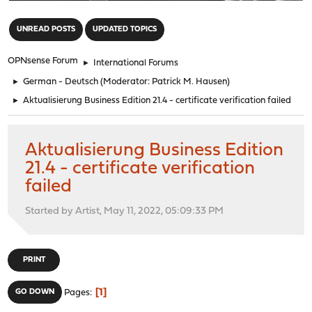
"
UNREAD POSTS
UPDATED TOPICS
OPNsense Forum
►
International Forums
►
German - Deutsch
(Moderator:
Patrick M. Hausen
)
►
Aktualisierung Business Edition 21.4 - certificate verification failed
Aktualisierung Business Edition
21.4 - certificate verification
failed
Started by Artist, May 11, 2022, 05:09:33 PM
PRINT
1
GO DOWN
Pages