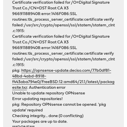
Certificate verification failed for /O=Digital Signature
Trust Co./CN=DST Root CA X3
966911889408:error:1416F086:SSL
routines:tls_process_server_certificate:certificate verify
failed:/usr/src/crypto/openssl/ssl/statem/statem_clnt
.c:1915:
Certificate verification failed for /O=Digital Signature
Trust Co./CN=DST Root CA X3
966911889408:error:1416F086:SSL
routines:tls_process_server_certificate:certificate verify
failed:/usr/src/crypto/openssl/ssl/statem/statem_clnt
.c:1915:
pkg:
https://opnsense-update.deciso.com/77b0df81-
48bd-4abd-8918-
f443aba794e0/FreeBSD:12:amd64/21.1/latest/packag
esite.txz
: Authentication error
Unable to update repository OPNsense
Error updating repositories!
pkg: Repository OPNsense cannot be opened. 'pkg
update' required
Checking integrity... done (0 conflicting)
Your packages are up to date.