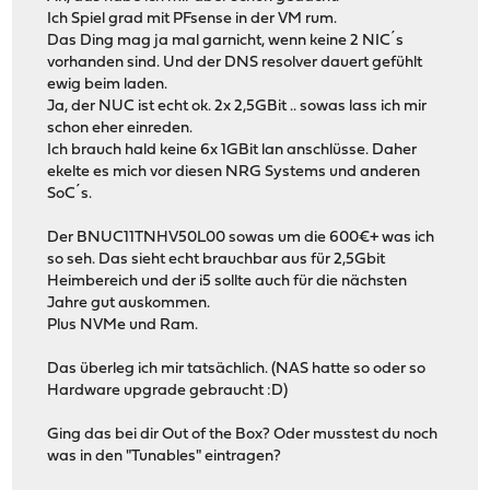
Ich Spiel grad mit PFsense in der VM rum.
Das Ding mag ja mal garnicht, wenn keine 2 NIC´s
vorhanden sind. Und der DNS resolver dauert gefühlt
ewig beim laden.
Ja, der NUC ist echt ok. 2x 2,5GBit .. sowas lass ich mir
schon eher einreden.
Ich brauch hald keine 6x 1GBit lan anschlüsse. Daher
ekelte es mich vor diesen NRG Systems und anderen
SoC´s.
Der BNUC11TNHV50L00 sowas um die 600€+ was ich
so seh. Das sieht echt brauchbar aus für 2,5Gbit
Heimbereich und der i5 sollte auch für die nächsten
Jahre gut auskommen.
Plus NVMe und Ram.
Das überleg ich mir tatsächlich. (NAS hatte so oder so
Hardware upgrade gebraucht :D)
Ging das bei dir Out of the Box? Oder musstest du noch
was in den "Tunables" eintragen?