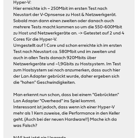
Hyper-V:
Hier erreichte ich ~ 250Mbit im ersten Test nach
Neustart der V-Opnsense zu Host & Netzwerkgerät.
Sobald man dann einen zweiten oder danach auch
mehrere Tests macht kommen so um die 550-600Mbit
zu Host und Netzwerkgeräte an. -> Getestet auf 2 und 4
Cores für die Hyper-V.
Umgestellt auf 1 Core und schon erreichte ich im ersten
Test nach Neustart ca. 580Mbit und im zweiten und
auch in allen Tests danach 920Mbits über
Netzwerkgeräte und ~1,9Gbits zu Hostsystem. Im Test
zum Hostsystem sei noch anzumerken, dass auch hier
der Lan Adapter gebrückt wurde, daher ergeben sich
die "hohen" Geschwindigkeiten.
Man erkennt nun schon, dass bei einem "Gebrückten"
Lan Adapter "Overhead" ins Spiel kommt.
Interessant ist jedoch, dass wenn ich einer Hyper-V
mehr als 1 Kern zuweise, die Performance in den Keller
geht. (Auch bei der neuen Hardware!!) Mache ich da
was Falsch?