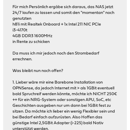
Für mich Persönlich ergäbe sich daraus, das NAS jetzt
24/7 laufen zu lassen und somit den "momentan" noch
genutzten
h81i mit Realtek Onboard + 1x Intel 211 NIC PCIe
i3-4170t
4GB DDR3 1600MHz
in Rente zu schicken
Da muss ich mir jedoch noch den Strombedarf
errechnen.
Was bleibt nun noch offen?
1. Lieber wäre mir eine Barebone Installation von
OPNSense, da jedoch Internet mit > als 1GBit eventuell
bald Spruchreif werden könnte, möchte ich NICHT 250€
++ für ein NRG-System oder sonstigen APU, SoC, etc
Geschichten ausgeben nur um dann bei 1GBit fest zu
sitzen. Da möchte ich lieber ein wenig Flexibler sein und
bei Bedarf einfach aufzurüsten. Also Hoffen das
günstige Intel 2,5GBit Adapter (i-225) bald Nativ
unterstützt werden.