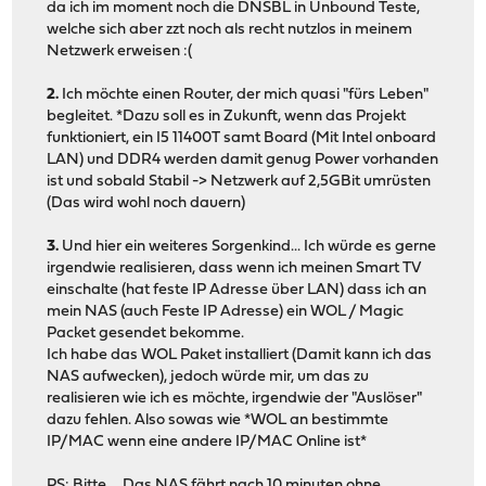
da ich im moment noch die DNSBL in Unbound Teste,
welche sich aber zzt noch als recht nutzlos in meinem
Netzwerk erweisen :(
2.
Ich möchte einen Router, der mich quasi "fürs Leben"
begleitet. *Dazu soll es in Zukunft, wenn das Projekt
funktioniert, ein I5 11400T samt Board (Mit Intel onboard
LAN) und DDR4 werden damit genug Power vorhanden
ist und sobald Stabil -> Netzwerk auf 2,5GBit umrüsten
(Das wird wohl noch dauern)
3.
Und hier ein weiteres Sorgenkind... Ich würde es gerne
irgendwie realisieren, dass wenn ich meinen Smart TV
einschalte (hat feste IP Adresse über LAN) dass ich an
mein NAS (auch Feste IP Adresse) ein WOL / Magic
Packet gesendet bekomme.
Ich habe das WOL Paket installiert (Damit kann ich das
NAS aufwecken), jedoch würde mir, um das zu
realisieren wie ich es möchte, irgendwie der "Auslöser"
dazu fehlen. Also sowas wie *WOL an bestimmte
IP/MAC wenn eine andere IP/MAC Online ist*
PS: Bitte,... Das NAS fährt nach 10 minuten ohne