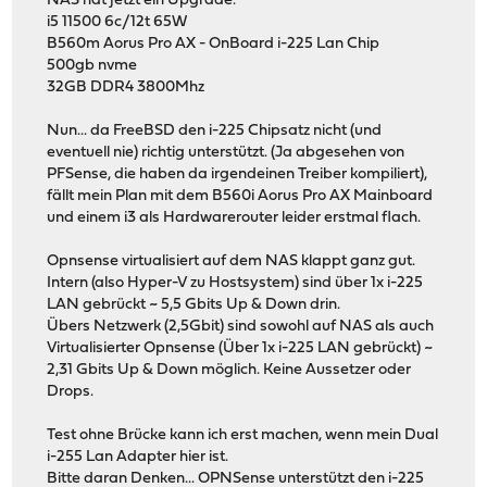
NAS hat jetzt ein Upgrade.
i5 11500 6c/12t 65W
B560m Aorus Pro AX - OnBoard i-225 Lan Chip
500gb nvme
32GB DDR4 3800Mhz
Nun... da FreeBSD den i-225 Chipsatz nicht (und
eventuell nie) richtig unterstützt. (Ja abgesehen von
PFSense, die haben da irgendeinen Treiber kompiliert),
fällt mein Plan mit dem B560i Aorus Pro AX Mainboard
und einem i3 als Hardwarerouter leider erstmal flach.
Opnsense virtualisiert auf dem NAS klappt ganz gut.
Intern (also Hyper-V zu Hostsystem) sind über 1x i-225
LAN gebrückt ~ 5,5 Gbits Up & Down drin.
Übers Netzwerk (2,5Gbit) sind sowohl auf NAS als auch
Virtualisierter Opnsense (Über 1x i-225 LAN gebrückt) ~
2,31 Gbits Up & Down möglich. Keine Aussetzer oder
Drops.
Test ohne Brücke kann ich erst machen, wenn mein Dual
i-255 Lan Adapter hier ist.
Bitte daran Denken... OPNSense unterstützt den i-225