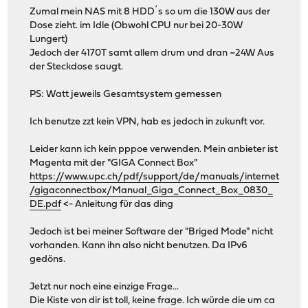
Zumal mein NAS mit 8 HDD´s so um die 130W aus der
Dose zieht. im Idle (Obwohl CPU nur bei 20-30W
Lungert)
Jedoch der 4170T samt allem drum und dran ~24W Aus
der Steckdose saugt.
PS: Watt jeweils Gesamtsystem gemessen
Ich benutze zzt kein VPN, hab es jedoch in zukunft vor.
Leider kann ich kein pppoe verwenden. Mein anbieter ist
Magenta mit der "GIGA Connect Box"
https://www.upc.ch/pdf/support/de/manuals/internet
/gigaconnectbox/Manual_Giga_Connect_Box_0830_
DE.pdf
<- Anleitung für das ding
Jedoch ist bei meiner Software der "Briged Mode" nicht
vorhanden. Kann ihn also nicht benutzen. Da IPv6
gedöns.
Jetzt nur noch eine einzige Frage...
Die Kiste von dir ist toll, keine frage. Ich würde die um ca