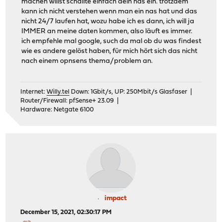
machen willst schallte einfach dein nas ein. trotzdem
kann ich nicht verstehen wenn man ein nas hat und das
nicht 24/7 laufen hat, wozu habe ich es dann, ich will ja
IMMER an meine daten kommen, also läuft es immer.
ich empfehle mal google, such da mal ob du was findest
wie es andere gelöst haben, für mich hört sich das nicht
nach einem opnsens thema/problem an.
Internet:
Willy.tel
Down: 1Gbit/s, UP: 250Mbit/s Glasfaser |
Router/Firewall: pfSense+ 23.09 |
Hardware: Netgate 6100
impact
December 15, 2021, 02:30:17 PM