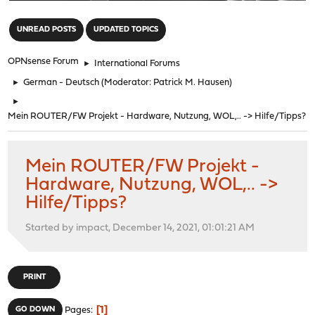
"
UNREAD POSTS
UPDATED TOPICS
OPNsense Forum
►
International Forums
►
German - Deutsch
(Moderator:
Patrick M. Hausen
)
►
Mein ROUTER/FW Projekt - Hardware, Nutzung, WOL,.. -> Hilfe/Tipps?
Mein ROUTER/FW Projekt -
Hardware, Nutzung, WOL,.. ->
Hilfe/Tipps?
Started by impact, December 14, 2021, 01:01:21 AM
PRINT
1
GO DOWN
Pages