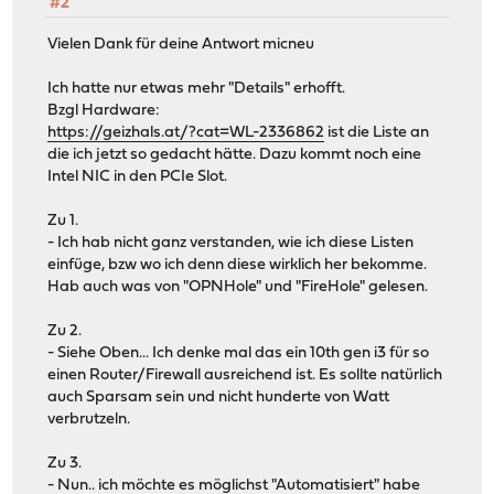
#2
Vielen Dank für deine Antwort micneu
Ich hatte nur etwas mehr "Details" erhofft.
Bzgl Hardware:
https://geizhals.at/?cat=WL-2336862
ist die Liste an
die ich jetzt so gedacht hätte. Dazu kommt noch eine
Intel NIC in den PCIe Slot.
Zu 1.
- Ich hab nicht ganz verstanden, wie ich diese Listen
einfüge, bzw wo ich denn diese wirklich her bekomme.
Hab auch was von "OPNHole" und "FireHole" gelesen.
Zu 2.
- Siehe Oben... Ich denke mal das ein 10th gen i3 für so
einen Router/Firewall ausreichend ist. Es sollte natürlich
auch Sparsam sein und nicht hunderte von Watt
verbrutzeln.
Zu 3.
- Nun.. ich möchte es möglichst "Automatisiert" habe