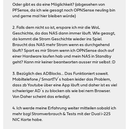
Oder gibt es da eine Möglichkeit? (abgesehen von
PFSense, da ich wie gesagt noch OPNSense neuling bin
und gerne mal hier bleiben würde)
2. Falls dem nicht so ist, erspare ich mir die WoL
Geschichte, da das NAS dann immer läuft. WIe geasgt,
da kommt die Strom Geschichte wieder ins Spiel.
Braucht das NAS mehr Strom wenn es durchgehend
läuft? Spart es mir Strom wenn ich OPNSense doch auf
einer Hardware laufen hab und mein NAS in Standby
geht? Kann mir keiner beantworten ausser mir selbst :D
3. Bezüglich des ADBlocks... Das Funktioniert soweit.
Mobiltelefone / SmartTV´s haben leider das Problem,
dass zb Youtube über eine App läuft und daher ist es viel
schwieriger AD´s zu blocken als wie bei nem Browser.
Von Daher scheint das erledigt.
4. Ich werde meine Erfahrung weiter mitteilen sobald ich
mehr bzgl Stromverbrauch & Tests mit der Dual i-225
NIC Karte habe.