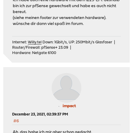
ich habe auch eine hardware mit dem i225-LM. deshalb
bin ich zur pfSense gewechselt und habe es auch nicht
bereut.
(siehe meinen footer zur verwendeten hardware).
wünsche dir dann viel spaß im forum.
Internet:
Willy.tel
Down: 1Gbit/s, UP: 250Mbit/s Glasfaser |
Router/Firewall: pfSense+ 23.09 |
Hardware: Netgate 6100
impact
December 23, 2021, 02:39:37 PM
#6
Ah, das habe ich mir aber schon gedacht.