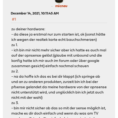
micneu
December 14, 2021, 10:11:45 AM
#1
zu deiner hardware:
- da diese ja erstmal nur zum starten ist, ok (sonst hätte
ich wegen der realtek karte echt bauchschmerzen)
zu 1.
- ich bin mir nicht mehr sicher aber ich hatte es auch mal
auf der opnsense gelöst (glaube mit unbound und die
konfig hatte ich mir auch im forum oder über google
zusammen gesicht) einfach nochmal schauen
zu 2.
- na da hoffe ich das es bei dir klappt (ich springe ab
und an zu anderen produkten, zurzeit bin ich bei der
pfsense gelandet da meine hardware von der opnsense
nicht unterstützt wird, und unglücklich bin ich jetzt auch
nicht mit der wahl)
zu 3.
- bin mir nicht sicher ob das so mit der sense möglich ist,
mache es dir doch einfach und wenn du was am TV