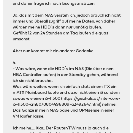
und daher frage ich nach lösungsansätzen.
Ja, das mit dem NAS versteh ich, jedoch brauch ich nicht
immer und überall zugriff auf meine Daten. von daher
würden meine HDD`s dann nur unnötig laufen.
Gefühlt 12 von 24 Stunden am Tag laufen die quasi
umsonst.
Aber nun kommt mir ein anderer Gedanke...
4.
- Was wäre, wenn die HDD´s im NAS (Die über einen
HBA Controller laufen) in den Standby gehen, während
ich sie nicht brauche..
Was wäre weiters wenn ich einfach statt einem ITX ein
mATX Mainboard kaufe und dazu nicht einen i3 sondern
sowas wie einen i5-11500 (
https://geizhals.at/intel-core-
i5-11500-cm8070804496809-a2492647.html
) nehme.
Das Ganze in mein NAS baue und OPNsense in einer
VM laufen lasse.
Ich meine.... Klar.. Der Router/FW muss ja auch die