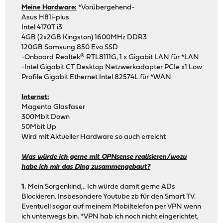
Meine Hardware:
*Vorübergehend-
Asus H81i-plus
Intel 4170T i3
4GB (2x2GB Kingston) 1600MHz DDR3
120GB Samsung 850 Evo SSD
-Onboard Realtek® RTL8111G, 1 x Gigabit LAN für *LAN
-Intel Gigabit CT Desktop Netzwerkadapter PCIe x1 Low
Profile Gigabit Ethernet Intel 82574L für *WAN
Internet:
Magenta Glasfaser
300Mbit Down
50Mbit Up
Wird mit Aktueller Hardware so auch erreicht
Was würde ich gerne mit OPNsense realisieren/wozu
habe ich mir das Ding zusammengebaut?
1.
Mein Sorgenkind,.. Ich würde damit gerne ADs
Blockieren. Insbesondere Youtube zb für den Smart TV.
Eventuell sogar auf meinem Mobiltelefon per VPN wenn
ich unterwegs bin. *VPN hab ich noch nicht eingerichtet,