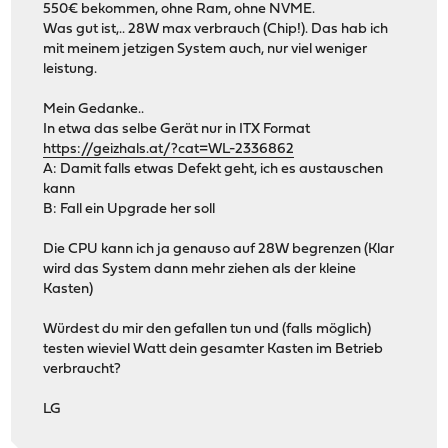
550€ bekommen, ohne Ram, ohne NVME.
Was gut ist,.. 28W max verbrauch (Chip!). Das hab ich
mit meinem jetzigen System auch, nur viel weniger
leistung.
Mein Gedanke..
In etwa das selbe Gerät nur in ITX Format
https://geizhals.at/?cat=WL-2336862
A: Damit falls etwas Defekt geht, ich es austauschen
kann
B: Fall ein Upgrade her soll
Die CPU kann ich ja genauso auf 28W begrenzen (Klar
wird das System dann mehr ziehen als der kleine
Kasten)
Würdest du mir den gefallen tun und (falls möglich)
testen wieviel Watt dein gesamter Kasten im Betrieb
verbraucht?
LG