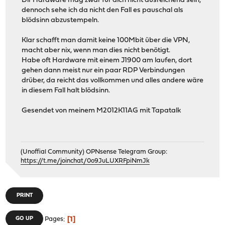
Dir Hardware mag zwar für dich nicht ausreichend sein,
dennoch sehe ich da nicht den Fall es pauschal als
blödsinn abzustempeln.
Klar schafft man damit keine 100Mbit über die VPN,
macht aber nix, wenn man dies nicht benötigt.
Habe oft Hardware mit einem J1900 am laufen, dort
gehen dann meist nur ein paar RDP Verbindungen
drüber, da reicht das vollkommen und alles andere wäre
in diesem Fall halt blödsinn.
Gesendet von meinem M2012K11AG mit Tapatalk
(Unoffial Community) OPNsense Telegram Group:
https://t.me/joinchat/0o9JuLUXRFpiNmJk
PRINT
1
GO UP
Pages