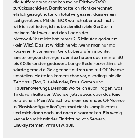
die Aufforderung erhalten meine Fritzbox 7490
zurückzuschicken. Damit hatte ich nicht gerechnet,
ehrlich gesagt hatte ich total vergessen, dass es ein
Leihgerät war. Mit der BOX war ich aber auch nicht
wirklich zufrieden, ich habe ziemlich viele Geräte in
meinem Netzwerk und das Laden der
Netzwerkübersicht hat immer 2-3 Minuten gedauert
(kein Witz). Das ist wirklich nervig, wenn man nur mal
kurz eine IP von einem Gerät überprüfen möchte.
Einstellungsänderungen der Box haben auch immer 30
bis 60 Sekunden gedauert. Lange Rede kurzer Sinn. Ich
würde gerne die Gelegenheit nutzen und auf OPNsense
umstellen. Hatte ich immer schon vor, allerdings nie die
Zeit dazu (Job, 2 Kleinkinder, Frau, Garten und
Hausrenovierung). Deshalb wollte ich euch Fragen, was
ihr davon halte den Wechsel jetzt etwas über das Knie
zu brechen. Mein Wunsch wäre ein laufendes OPNsense
in "Basiskonfiguration" (erstmal nichts kompliziertes)
und mich dann nach und nach einzuarbeiten. Ein wenig
kenne ich mich mit der Einrichtung von Servern,
Linuxsystemen, VM's usw. aus.