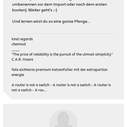
umbenennen vor dem Import oder nach dem ersten
booten). Weiter geht's ;-)
Und lernen wirst du so eine ganze Menge...
kind regards
chemlud
____
"The price of reliability is the pursuit of the utmost simplicity."
C.A.R. Hoare
felix eichhorns premium katzenfutter mit der extraportion
energie
A router is not a switch - A router is not a switch - A router is
not a switch - A rou....