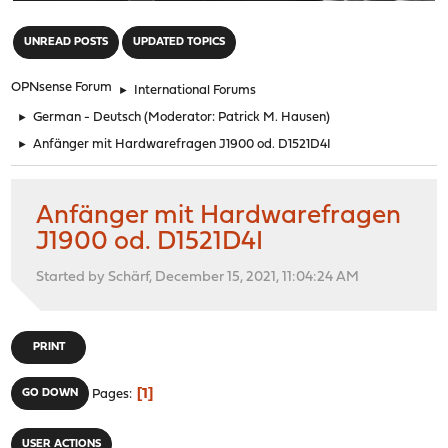
"
UNREAD POSTS
UPDATED TOPICS
OPNsense Forum
►
International Forums
►
German - Deutsch
(Moderator:
Patrick M. Hausen
)
►
Anfänger mit Hardwarefragen J1900 od. D1521D4I
Anfänger mit Hardwarefragen
J1900 od. D1521D4I
Started by Schärf, December 15, 2021, 11:04:24 AM
PRINT
1
GO DOWN
Pages
USER ACTIONS