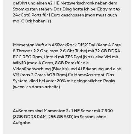
geführt und einen 42 HE Netzwerkschrank neben dem
Stromkasten stehen. Das Ding hatte ich bei Ebay mit 4x
24x Cat6 Ports für 1 Euro geschossen (man muss auch
mal Glück haben :) )
Momentan läuft ein ASRockRack D1521D4I (Xeon 4 Core
8 Threads 2.2 Ghz, max. 2.6 Ghz Turbo) mit 32 GB DDR4
ECC REG Ram, Unraid mit ZFS Pool (Nas), eine VM mit
WIN10 (max. 4 Cores, 8GB Ram) für die
Videoüberwachung (BlueIris) und AI Erkennung und eine
VM (max 2 Cores 4GB Ram) für HomeAssistant. Das
System idled bei unter 20% mit gelegentlichen Peaks
(wenn ich daran arbeite).
Außerdem sind Momentan 2x 1 HE Server mit J1900
(8GB DDR3 RAM, 256 GB SSD) im Schrank ohne
Aufgabe.