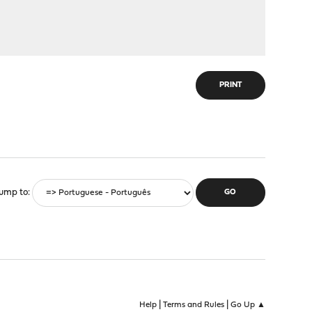
PRINT
ump to
|
|
Help
Terms and Rules
Go Up ▲