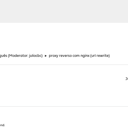
guês
(Moderator:
juliocbc
)
►
proxy reverso com nginx (url rewrite)
J