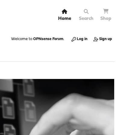
Home
Search
Shop
Welcome to
OPNsense Forum
.
Log in
Sign up