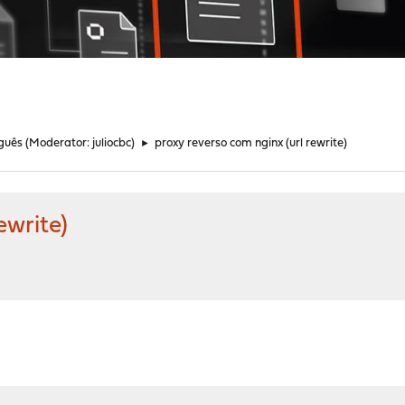
guês
(Moderator:
juliocbc
)
►
proxy reverso com nginx (url rewrite)
ewrite)