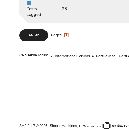
Posts
23
Logged
1
Pages
GO UP
OPNsense Forum
►
International Forums
►
Portuguese - Portu
,
,
SMF 2.1.7 © 2026
Simple Machines