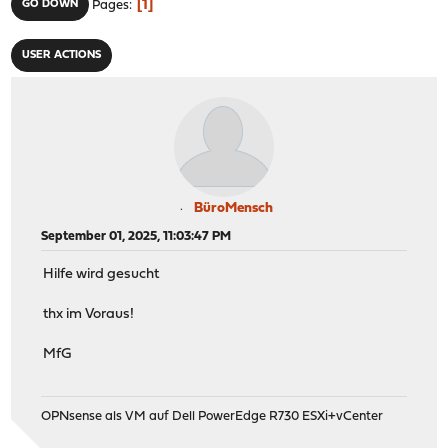
1
GO DOWN
Pages
USER ACTIONS
BüroMensch
September 01, 2025, 11:03:47 PM
Hilfe wird gesucht
thx im Voraus!
MfG
OPNsense als VM auf Dell PowerEdge R730 ESXi+vCenter