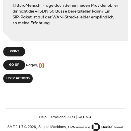
@BüroMensch: Frage doch deinen neuen Provider ob er
dir nicht die 4 ISDN S0 Busse bereitstellen kann? Ein
SIP-Paket ist auf der WAN-Strecke leider empfindlich,
so meine Erfahrung.
PRINT
1
GO UP
Pages
USER ACTIONS
|
|
Help
Terms and Rules
Go Up ▲
,
,
SMF 2.1.7 © 2026
Simple Machines