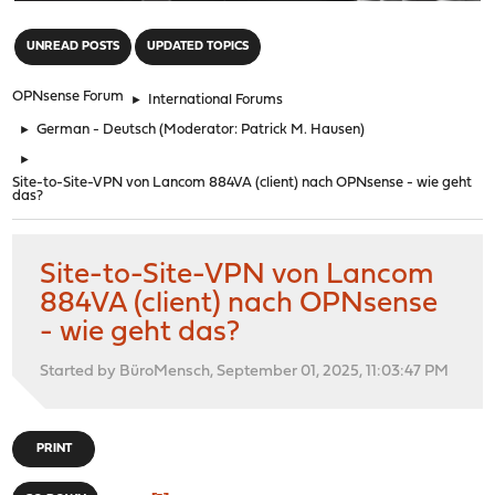
"
UNREAD POSTS
UPDATED TOPICS
OPNsense Forum
►
International Forums
►
German - Deutsch
(Moderator:
Patrick M. Hausen
)
►
Site-to-Site-VPN von Lancom 884VA (client) nach OPNsense - wie geht
das?
Site-to-Site-VPN von Lancom
884VA (client) nach OPNsense
- wie geht das?
Started by BüroMensch, September 01, 2025, 11:03:47 PM
PRINT