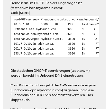
Domain die im DHCP-Servers eingetragen ist
(testhanvm.han.mydomain.com):
Code
Select
root@OPNsense:~ # unbound-control -c /var/unbound/unbou
10.0.7.101. 3600 IN PTR testhanvm2.opn.myd
OPNsense.han.mydomain.com. 3600 IN A 10.
testhanvm.han.mydomain.com. 3600 IN A 10.
testhanvm2.mgmt.mydomain.com. 3600 IN A 10
101.7.0.10.in-addr.arpa. 3600 IN PTR testha
201.7.0.10.in-addr.arpa. 3600 IN PTR testha
253.7.0.10.in-addr.arpa. 3600 IN PTR OPNsen
Die statischen DHCP-Reservierungen (testhanvm)
werden korrekt im Unbound DNS eingetragen.
Mein Workaround war jetzt der OPNsense eine eigene
Subdomain (opn.mydomain.com) zu geben und diese
Subdomain per DHCP als searchlist zu verteilen. Das
klappt auch.