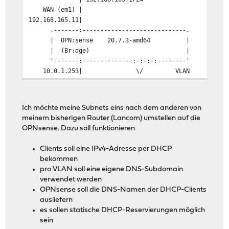
WAN (em1) |
192.168.165.11|
.-------:-----------------------------.
| OPN:sense 20.7.3-amd64 |
| (Br:dge) |
'-------:--------------:-:-:-:--------'
10.0.1.253| \/ VLAN I
MGMT (em0) | || LAGG0 - 20 Intra 10
10.0.1.0/24 | || - 30 Gäste 10.0
| || - 40 Test 10.0.4.25
Ich möchte meine Subnets eins nach dem anderen von
| || - 41 WLAN intern 192.168.1.
meinem bisherigen Router (Lancom) umstellen auf die
| || - 70 IoT 10.0.7.25
OPNsense. Dazu soll funktionieren
| ||
| ||
Clients soll eine IPv4-Adresse per DHCP
| ||
bekommen
.-----+-------------. ||
pro VLAN soll eine eigene DNS-Subdomain
| LAN-Switch +---'|
verwendet werden
| Unifi USW-48 +----'
OPNsense soll die DNS-Namen der DHCP-Clients
'-----+-+-+-+-+-----'
ausliefern
| | | | |
es sollen statische DHCP-Reservierungen möglich
| | | | '----... (Netzwerkdevices/Servers) VLA
sein
| | | |