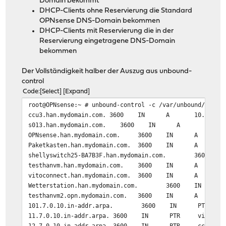
Domain bekommt
DHCP-Clients ohne Reservierung die Standard
OPNsense DNS-Domain bekommen
DHCP-Clients mit Reservierung die in der
Reservierung eingetragene DNS-Domain
bekommen
Der Vollständigkeit halber der Auszug aus unbound-
control
Code
Select
Expand
root@OPNsense:~ # unbound-control -c /var/unbound/unbou
ccu3.han.mydomain.com. 3600 IN A 10.0.7.1
s013.han.mydomain.com. 3600 IN A 10.0.7
OPNsense.han.mydomain.com. 3600 IN A 10.
Paketkasten.han.mydomain.com. 3600 IN A 10
shellyswitch25-BA7B3F.han.mydomain.com. 3
testhanvm.han.mydomain.com. 3600 IN A 10.
vitoconnect.han.mydomain.com. 3600 IN A 10
Wetterstation.han.mydomain.com. 3600 IN
testhanvm2.opn.mydomain.com. 3600 IN A 10.
101.7.0.10.in-addr.arpa. 3600 IN PTR testha
11.7.0.10.in-addr.arpa. 3600 IN PTR vitoconnect
12.7.0.10.in-addr.arpa. 3600 IN PTR ccu3.han.m