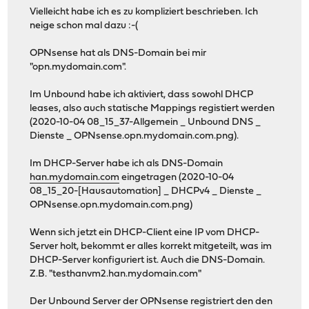
Vielleicht habe ich es zu kompliziert beschrieben. Ich
neige schon mal dazu :-(
OPNsense hat als DNS-Domain bei mir
"opn.mydomain.com".
Im Unbound habe ich aktiviert, dass sowohl DHCP
leases, also auch statische Mappings registiert werden
(2020-10-04 08_15_37-Allgemein _ Unbound DNS _
Dienste _ OPNsense.opn.mydomain.com.png).
Im DHCP-Server habe ich als DNS-Domain
han.mydomain.com
eingetragen (2020-10-04
08_15_20-[Hausautomation] _ DHCPv4 _ Dienste _
OPNsense.opn.mydomain.com.png)
Wenn sich jetzt ein DHCP-Client eine IP vom DHCP-
Server holt, bekommt er alles korrekt mitgeteilt, was im
DHCP-Server konfiguriert ist. Auch die DNS-Domain.
Z.B. "testhanvm2.han.mydomain.com"
Der Unbound Server der OPNsense registriert den den