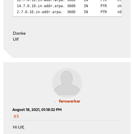
14.7.0.10.in-addr.arpa. 3600 IN PTR shellyswitch
2.7.0.10.in-addr.arpa. 3600 IN PTR s013.han.m
201.7.0.10.in-addr.arpa. 3600 IN PTR testha
253.7.0.10.in-addr.arpa. 3600 IN PTR OPNsen
3.7.0.10.in-addr.arpa. 3600 IN PTR Paketkasten
Danke
8.7.0.10.in-addr.arpa. 3600 IN PTR Wetterstati
Ulf
fernwerker
August 18, 2021, 01:18:32 PM
#3
Hi Ulf,