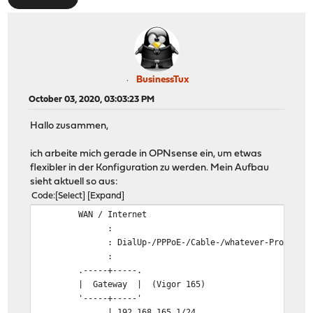
BusinessTux
October 03, 2020, 03:03:23 PM
Hallo zusammen,
ich arbeite mich gerade in OPNsense ein, um etwas
flexibler in der Konfiguration zu werden. Mein Aufbau
sieht aktuell so aus:
Code
Select
Expand
WAN / Internet
:
: DialUp-/PPPoE-/Cable-/whatever-Provider
:
.-----+-----.
| Gateway | (Vigor 165)
'-----+-----'
| 192.168.165.1/24