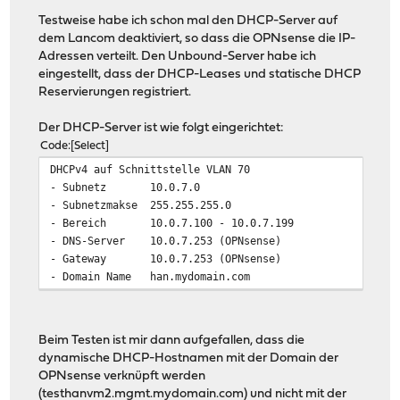
| | | '------... (Clients/Servers) VLAN 2
Testweise habe ich schon mal den DHCP-Server auf
| | |
dem Lancom deaktiviert, so dass die OPNsense die IP-
| | '--------... (Clients) VLA
Adressen verteilt. Den Unbound-Server habe ich
| |
eingestellt, dass der DHCP-Leases und statische DHCP
| '----------... (Clients/Servers) VLAN 
Reservierungen registriert.
|
'------------... (IoT Devices) VLAN 7
Der DHCP-Server ist wie folgt eingerichtet:
Code
Select
DHCPv4 auf Schnittstelle VLAN 70
- Subnetz 10.0.7.0
- Subnetzmakse 255.255.255.0
- Bereich 10.0.7.100 - 10.0.7.199
- DNS-Server 10.0.7.253 (OPNsense)
- Gateway 10.0.7.253 (OPNsense)
- Domain Name han.mydomain.com
Beim Testen ist mir dann aufgefallen, dass die
dynamische DHCP-Hostnamen mit der Domain der
OPNsense verknüpft werden
(testhanvm2.mgmt.mydomain.com) und nicht mit der