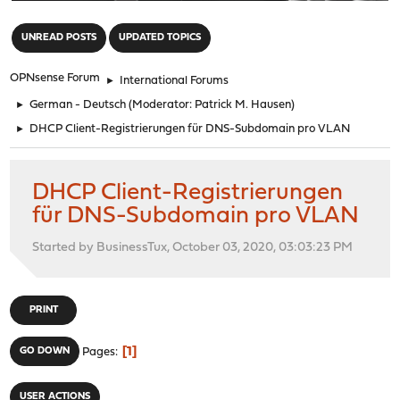
"
UNREAD POSTS
UPDATED TOPICS
OPNsense Forum
►
International Forums
►
German - Deutsch
(Moderator:
Patrick M. Hausen
)
►
DHCP Client-Registrierungen für DNS-Subdomain pro VLAN
DHCP Client-Registrierungen
für DNS-Subdomain pro VLAN
Started by BusinessTux, October 03, 2020, 03:03:23 PM
PRINT
1
GO DOWN
Pages
USER ACTIONS