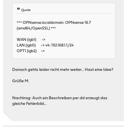
Quote
*** OPNsense.localdomain: OPNsense 16.7
(amd64/OpenSSL) ***
WAN (igb1) ->
LAN (igb0) -> v4: 192.168.1.1/24
OPT1 (igb2) ->
Danach gehts leider nicht mehr weiter... Hast eine Idee?
Grüße M.
Nachtrag: Auch ein Beschreiben per dd erzeugt das
gleiche Fehlerbild...