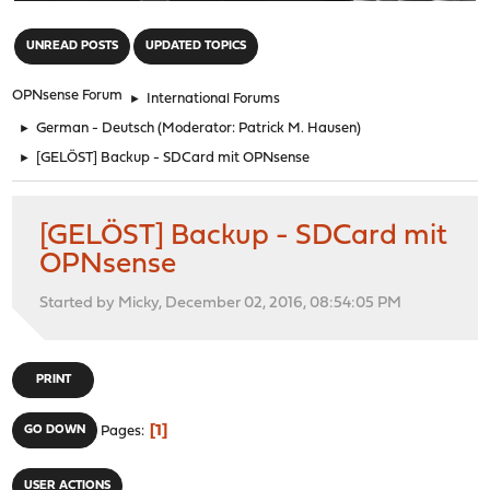
"
UNREAD POSTS
UPDATED TOPICS
OPNsense Forum
►
International Forums
►
German - Deutsch
(Moderator:
Patrick M. Hausen
)
►
[GELÖST] Backup - SDCard mit OPNsense
[GELÖST] Backup - SDCard mit
OPNsense
Started by Micky, December 02, 2016, 08:54:05 PM
PRINT
1
GO DOWN
Pages
USER ACTIONS