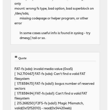
only
mount: wrong fs type, bad option, bad superblock on
/dev/sda,
missing codepage or helper program, or other
error
In some cases useful info is found in syslog - try
dmesg | tail or so.
Quote
FAT-fs (sda): invalid media value (0xa5)
[ 142.710467] FAT-fs (sda): Can't find a valid FAT
filesystem
[ 177.838473] FAT-fs (sda1): bogus number of reserved
sectors
[ 177.838494] FAT-fs (sda1): Can't find a valid FAT
filesystem
[ 215.268250] F2FS-fs (sda1): Magic Mismatch,
valid(0xf2f52010) - read(0x54420eeb)