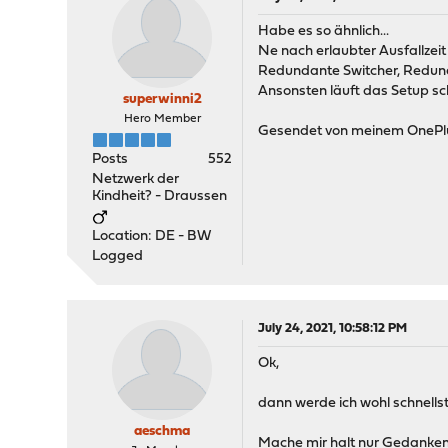
Habe es so ähnlich...
Ne nach erlaubter Ausfallzeit
Redundante Switcher, Redund
Ansonsten läuft das Setup sch
superwinni2
Hero Member
Gesendet von meinem OnePlu
Posts
552
Netzwerk der
Kindheit? - Draussen
Location: DE - BW
Logged
July 24, 2021, 10:58:12 PM
Ok,
dann werde ich wohl schnells
aeschma
Mache mir halt nur Gedanken 