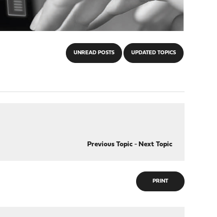
UNREAD POSTS
UPDATED TOPICS
Previous Topic
-
Next Topic
PRINT