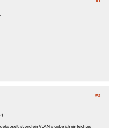
#1
.
#2
).
ekapselt ist und ein VLAN glaube ich ein leichtes