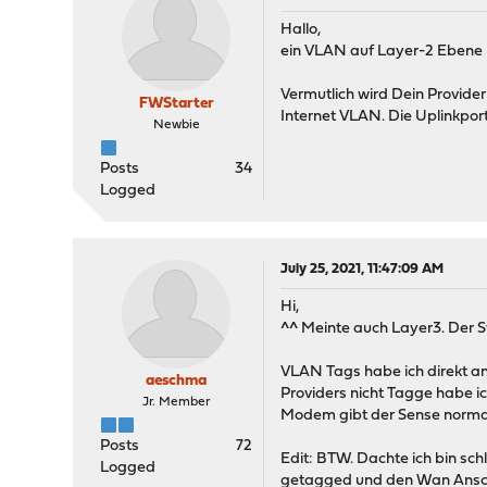
Hallo,
ein VLAN auf Layer-2 Ebene r
Vermutlich wird Dein Provide
FWStarter
Internet VLAN. Die Uplinkpor
Newbie
Posts
34
Logged
July 25, 2021, 11:47:09 AM
Hi,
^^ Meinte auch Layer3. Der Sw
VLAN Tags habe ich direkt an
aeschma
Providers nicht Tagge habe ic
Jr. Member
Modem gibt der Sense normale
Posts
72
Edit: BTW. Dachte ich bin sc
Logged
getagged und den Wan Ansch