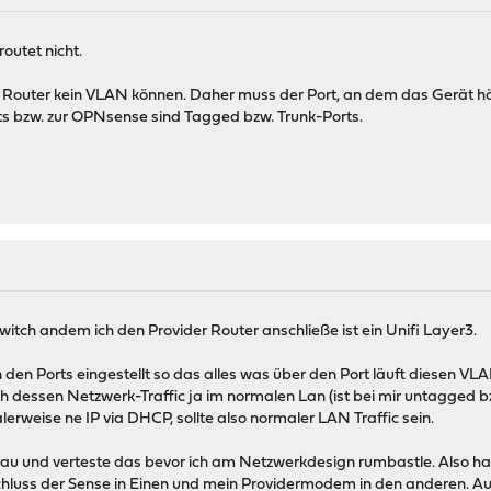
outet nicht.
r Router kein VLAN können. Daher muss der Port, an dem das Gerät h
ts bzw. zur OPNsense sind Tagged bzw. Trunk-Ports.
itch andem ich den Provider Router anschließe ist ein Unifi Layer3.
 den Ports eingestellt so das alles was über den Port läuft diesen 
h dessen Netzwerk-Traffic ja im normalen Lan (ist bei mir untagged b
rweise ne IP via DHCP, sollte also normaler LAN Traffic sein.
hlau und verteste das bevor ich am Netzwerkdesign rumbastle. Also h
luss der Sense in Einen und mein Providermodem in den anderen. 