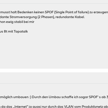
 musst halt Bedenken keinen SPOF (Single Point of failure) zu erzeugen
ante Stromversorgung (2 Phasen), redundante Kabel.
on ewig stabil bei mir
s 8t mit Tapatalk
tmöglich umbauen :) Durch den Umbau schaffe ich sogar SPOF' s ab 3:
da das ,,Internet" ja quasi nur durch das VLAN vom Produktivnetz abg