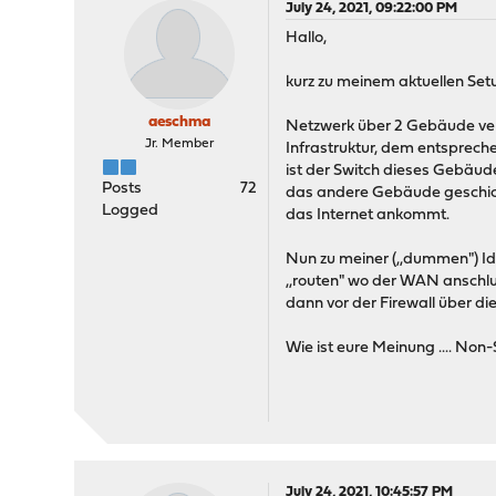
July 24, 2021, 09:22:00 PM
Hallo,
kurz zu meinem aktuellen Set
aeschma
Netzwerk über 2 Gebäude ver
Jr. Member
Infrastruktur, dem entspreche
ist der Switch dieses Gebäud
Posts
72
das andere Gebäude geschick
Logged
das Internet ankommt.
Nun zu meiner (,,dummen") Id
,,routen" wo der WAN anschl
dann vor der Firewall über di
Wie ist eure Meinung .... No
July 24, 2021, 10:45:57 PM