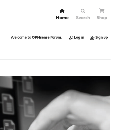
Home
Search
Shop
Welcome to
OPNsense Forum
.
Log in
Sign up