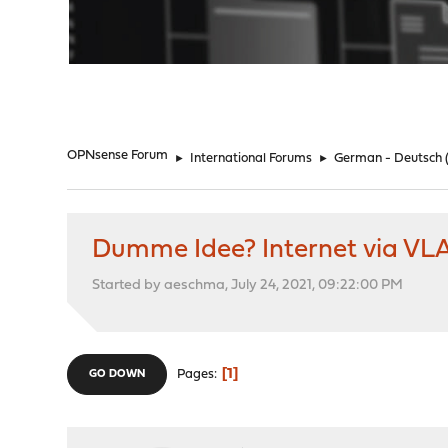
"
OPNsense Forum
►
International Forums
►
German - Deutsch
Dumme Idee? Internet via VL
Started by aeschma, July 24, 2021, 09:22:00 PM
1
Pages
GO DOWN