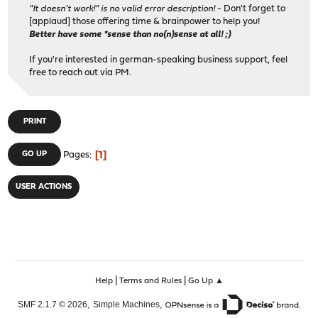
"It doesn't work!" is no valid error description!
- Don't forget to
[applaud] those offering time & brainpower to help you!
Better have some *sense than no(n)sense at all! ;)
If you're interested in german-speaking business support, feel
free to reach out via PM.
PRINT
1
GO UP
Pages
USER ACTIONS
|
|
Help
Terms and Rules
Go Up ▲
,
,
SMF 2.1.7 © 2026
Simple Machines