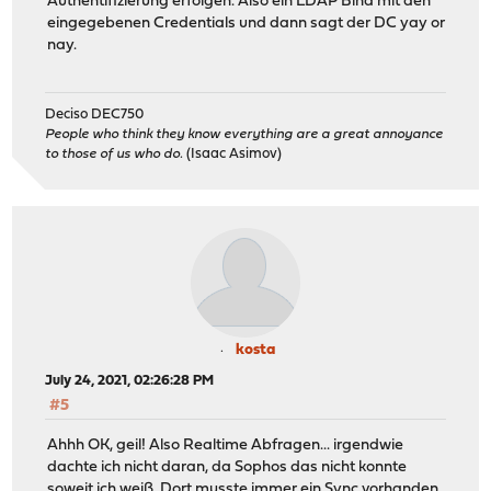
Authentifizierung erfolgen. Also ein LDAP Bind mit den
eingegebenen Credentials und dann sagt der DC yay or
nay.
Deciso DEC750
People who think they know everything are a great annoyance
to those of us who do.
(Isaac Asimov)
kosta
July 24, 2021, 02:26:28 PM
#5
Ahhh OK, geil! Also Realtime Abfragen... irgendwie
dachte ich nicht daran, da Sophos das nicht konnte
soweit ich weiß. Dort musste immer ein Sync vorhanden