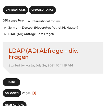
"
UNREAD POSTS
UPDATED TOPICS
OPNsense Forum
►
International Forums
►
German - Deutsch
(Moderator:
Patrick M. Hausen
)
►
LDAP (AD) Abfrage - div. Fragen
LDAP (AD) Abfrage - div.
Fragen
Started by kosta, July 24, 2021, 10:11:19 AM
PRINT
1
GO DOWN
Pages
USER ACTIONS