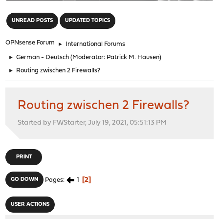
"
UNREAD POSTS
UPDATED TOPICS
OPNsense Forum
►
International Forums
►
German - Deutsch
(Moderator:
Patrick M. Hausen
)
►
Routing zwischen 2 Firewalls?
Routing zwischen 2 Firewalls?
Started by FWStarter, July 19, 2021, 05:51:13 PM
PRINT
1
2
GO DOWN
Pages
USER ACTIONS