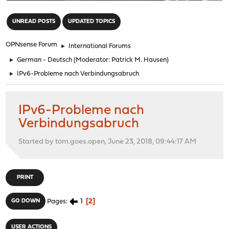
"
UNREAD POSTS
UPDATED TOPICS
OPNsense Forum
►
International Forums
►
German - Deutsch
(Moderator:
Patrick M. Hausen
)
►
IPv6-Probleme nach Verbindungsabruch
IPv6-Probleme nach
Verbindungsabruch
Started by tom.goes.open, June 23, 2018, 09:44:17 AM
PRINT
1
2
GO DOWN
Pages
USER ACTIONS