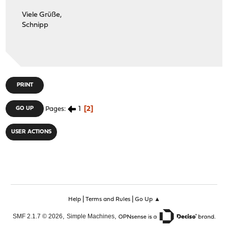
Viele Grüße,
Schnipp
PRINT
1
2
GO UP
Pages
USER ACTIONS
|
|
Help
Terms and Rules
Go Up ▲
,
,
SMF 2.1.7 © 2026
Simple Machines