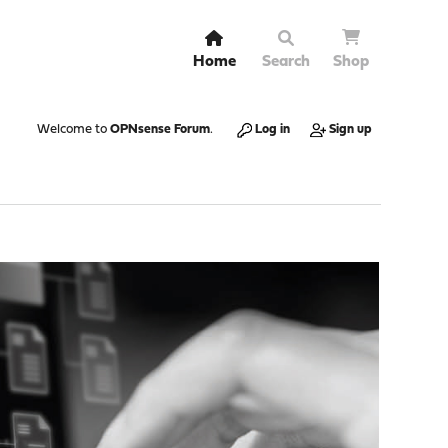
Home
Search
Shop
Welcome to
OPNsense Forum
.
Log in
Sign up