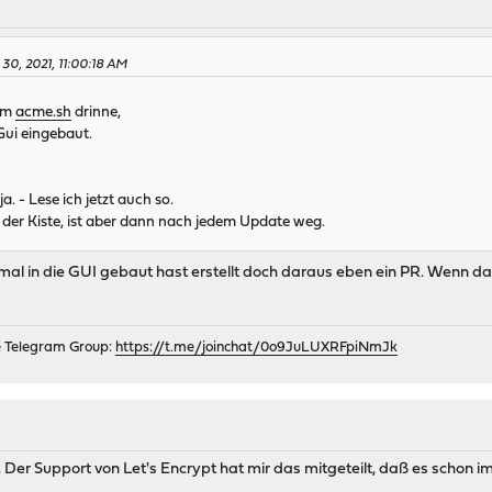
 30, 2021, 11:00:18 AM
 im
acme.sh
drinne,
 Gui eingebaut.
a. - Lese ich jetzt auch so.
der Kiste, ist aber dann nach jedem Update weg.
al in die GUI gebaut hast erstellt doch daraus eben ein PR. Wenn da 
e Telegram Group:
https://t.me/joinchat/0o9JuLUXRFpiNmJk
 Der Support von Let's Encrypt hat mir das mitgeteilt, daß es schon i