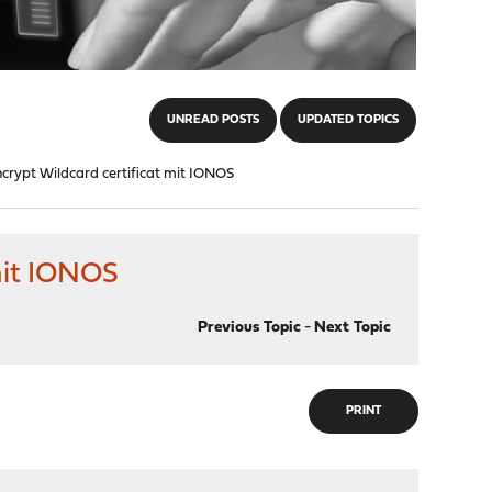
UNREAD POSTS
UPDATED TOPICS
Encrypt Wildcard certificat mit IONOS
 mit IONOS
Previous Topic
-
Next Topic
PRINT