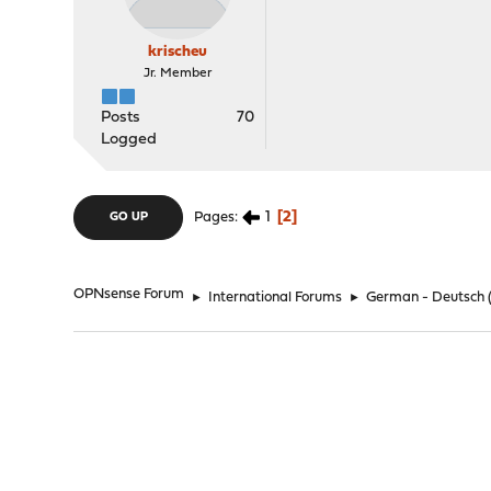
krischeu
Jr. Member
Posts
70
Logged
1
2
Pages
GO UP
OPNsense Forum
►
International Forums
►
German - Deutsch