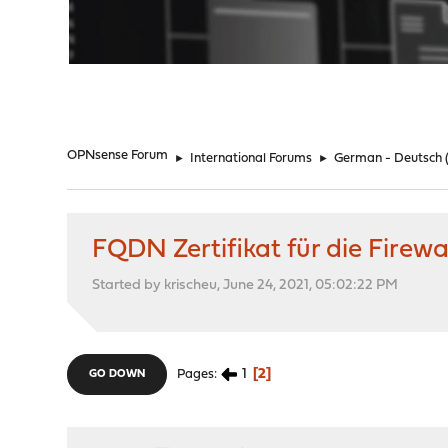
"
OPNsense Forum
►
International Forums
►
German - Deutsch
FQDN Zertifikat für die Firewa
Started by krischeu, June 24, 2021, 05:02:22 PM
1
2
Pages
GO DOWN