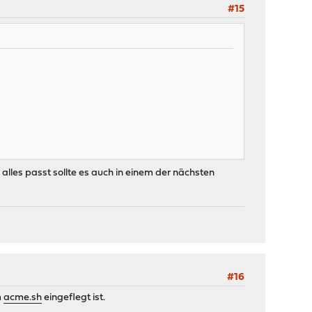
#15
alles passt sollte es auch in einem der nächsten
#16
m
acme.sh
eingeflegt ist.