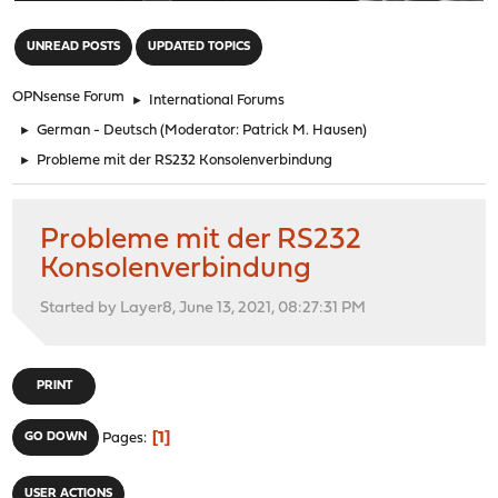
"
UNREAD POSTS
UPDATED TOPICS
OPNsense Forum
►
International Forums
►
German - Deutsch
(Moderator:
Patrick M. Hausen
)
►
Probleme mit der RS232 Konsolenverbindung
Probleme mit der RS232
Konsolenverbindung
Started by Layer8, June 13, 2021, 08:27:31 PM
PRINT
1
GO DOWN
Pages
USER ACTIONS