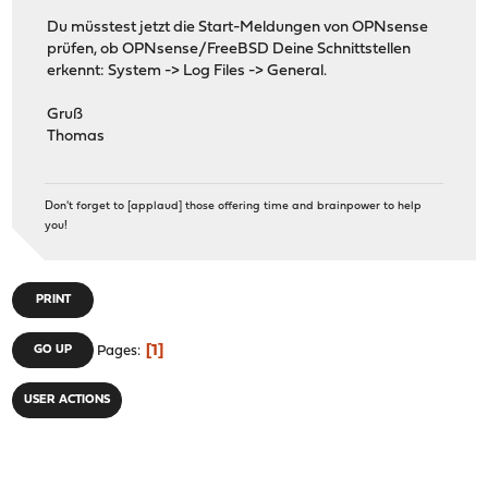
Du müsstest jetzt die Start-Meldungen von OPNsense
prüfen, ob OPNsense/FreeBSD Deine Schnittstellen
erkennt: System -> Log Files -> General.
Gruß
Thomas
Don't forget to [applaud] those offering time and brainpower to help
you!
PRINT
1
GO UP
Pages
USER ACTIONS