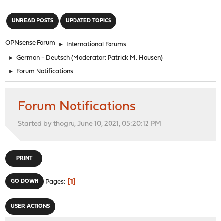
"
UNREAD POSTS
UPDATED TOPICS
OPNsense Forum
►
International Forums
►
German - Deutsch
(Moderator:
Patrick M. Hausen
)
►
Forum Notifications
Forum Notifications
Started by thogru, June 10, 2021, 05:20:12 PM
PRINT
1
GO DOWN
Pages
USER ACTIONS