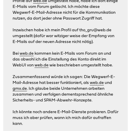
Profile auf
web.de
umgestellt habe, habe ich dort einige
E-Mails vom Forum gelöscht. Ich möchte diese
Wegwerf-E-Mail-Adresse nicht für die Kommunikation
nutzen, da dort jeder ohne Passwort Zugriff hat.
Inzwischen habe ich mein Profil auf
tho_gru@web.de
umgestellt (dafür war witziger weise der Empfang von
E-Mails auf der neuen Adresse nicht nötig).
Bei
web.de
kommen kein E-Mails vom Forum an und
das obwohl ich die Einstellung des Konto direkt im
WebUI von
web.de
wie beschrieben umgestellt habe.
Zusammenfassend würde ich sagen: Die Wegwerf-E-
Mail-Adresse hat besser funktioniert, als
web.de
und
gmx.de
. Ich glaube beide Unternehmen arbeiten
zusammen und verfolgen dementsprechend ähnliche
Sicherheits- und SPAM-Abwehr-Konzepte.
Ich könnte noch andere E-Mail-Dienste probieren. Dafür
muss ich aber prüfen, wann ich mich dafür aufraffen
kann.