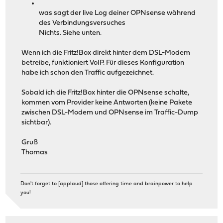
was sagt der live Log deiner OPNsense während
des Verbindungsversuches
Nichts. Siehe unten.
Wenn ich die Fritz!Box direkt hinter dem DSL-Modem
betreibe, funktioniert VoIP. Für dieses Konfiguration
habe ich schon den Traffic aufgezeichnet.
Sobald ich die Fritz!Box hinter die OPNsense schalte,
kommen vom Provider keine Antworten (keine Pakete
zwischen DSL-Modem und OPNsense im Traffic-Dump
sichtbar).
Gruß
Thomas
Don't forget to [applaud] those offering time and brainpower to help
you!