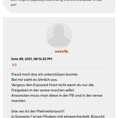
Don't forget to [applaud] those offering time and brainpower to help
you!
mrk45k
June 08, 2021, 06:14:32 PM
#9
Freud mich das ich unterstützen konnte.
Bei mir sieht es ähnlich aus.
Vergess den Exposed Host nicht wenn du nur die
Freigaben in der sense machen willst.
Ansonsten muss man diese in der FB und in der sense
machen.
btw. wo ist der Mehrverbrauch?
in Scenario 1 ist ein Modem mit eingeschackelt. Braucht