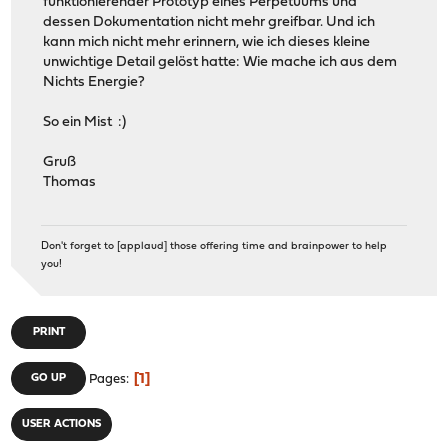
funktionierender Prototyp eines Perpetuums und
dessen Dokumentation nicht mehr greifbar. Und ich
kann mich nicht mehr erinnern, wie ich dieses kleine
unwichtige Detail gelöst hatte: Wie mache ich aus dem
Nichts Energie?
So ein Mist :)
Gruß
Thomas
Don't forget to [applaud] those offering time and brainpower to help
you!
PRINT
1
GO UP
Pages
USER ACTIONS