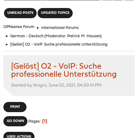
"
UNREAD POSTS
UPDATED TOPICS
OPNsense Forum
►
International Forums
►
German - Deutsch
(Moderator:
Patrick M. Hausen
)
►
[Gelöst] O2 - VoIP: Suche professionelle Unterstützung
[Gelöst] O2 - VoIP: Suche
professionelle Unterstützung
Started by thogru, June 02, 2021, 04:50:41 PM
PRINT
1
GO DOWN
Pages
USER ACTIONS