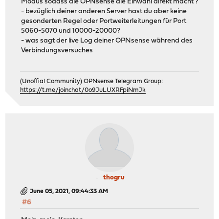
Modus sodass die OPNsense die Einwahl direkt macht ?
- bezüglich deiner anderen Server hast du aber keine
gesonderten Regel oder Portweiterleitungen für Port
5060-5070 und 10000-20000?
- was sagt der live Log deiner OPNsense während des
Verbindungsversuches
(Unoffial Community) OPNsense Telegram Group:
https://t.me/joinchat/0o9JuLUXRFpiNmJk
thogru
June 05, 2021, 09:44:33 AM
#6