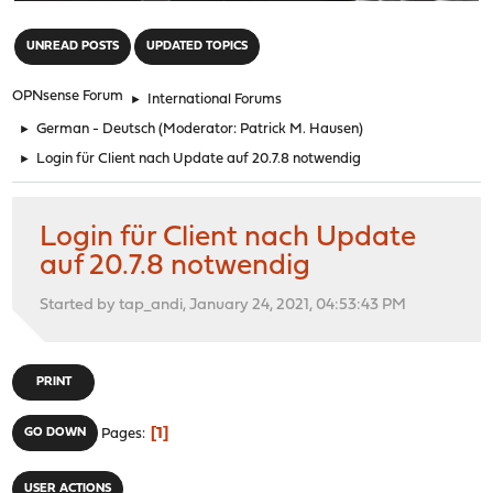
"
UNREAD POSTS
UPDATED TOPICS
OPNsense Forum
►
International Forums
►
German - Deutsch
(Moderator:
Patrick M. Hausen
)
►
Login für Client nach Update auf 20.7.8 notwendig
Login für Client nach Update
auf 20.7.8 notwendig
Started by tap_andi, January 24, 2021, 04:53:43 PM
PRINT
1
GO DOWN
Pages
USER ACTIONS