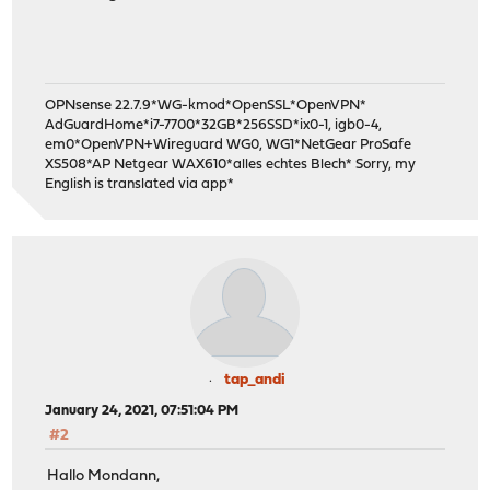
OPNsense 22.7.9*WG-kmod*OpenSSL*OpenVPN*
AdGuardHome*i7-7700*32GB*256SSD*ix0-1, igb0-4,
em0*OpenVPN+Wireguard WG0, WG1*NetGear ProSafe
XS508*AP Netgear WAX610*alles echtes Blech* Sorry, my
English is translated via app*
tap_andi
January 24, 2021, 07:51:04 PM
#2
Hallo Mondann,