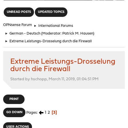
"
UNREAD POSTS
UPDATED TOPICS
OPNsense Forum
►
International Forums
►
German - Deutsch
(Moderator:
Patrick M. Hausen
)
►
Extreme Leistungs-Drosselung durch die Firewall
Extreme Leistungs-Drosselung
durch die Firewall
Started by hschopp, March 11, 2019, 01:04:51 PM
PRINT
1
2
3
GO DOWN
Pages
USER ACTIONS