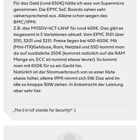
Für das Geld (rund 650€) hätte ich was von Supermicro
genommen. Die EPYC SoC Boards sehen sehr
vielversprechend aus. Alleine schon wegen des
BMC/IPMI.
Z.B. das M11SDV-4CT-LN4F für rund 400€. Das gibt es
insgesamt in 5 Variationen aktuell. Vom EPYC 3101 über
3151, 3201 und 3251. Preise liegen bei 400-650€. Mit
(Mini-ITX)Gehäuse, Ram, Netzteil und SSD kommt man
da auf zusätzliche 250€ (kommst natürlich auf die RAM
Menge an, ECC ist nunmal etwas teurer). So kommt
man mit 650€ für so ein Gerät hin.
Natürlich ist der Stromverbrauch von so einer Kiste
etwas höher, alleine IPMI nimmt sich 5W. Das wird im
idle so knappe 30W ziehen. In Anbetracht der Leistung
aber sehr fair.
,,The S in IoT stands for Security!" :)