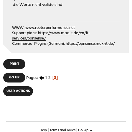
die Werte nicht valide sind
WWW:
www.routerperformance.net
Support plans:
https://www.max-it.de/en/it-
services/opnsense/
Commercial Plugins (German):
https://opnsense.max-it.de/
PRINT
1
2
3
GO UP
Pages
USER ACTIONS
|
|
Help
Terms and Rules
Go Up ▲