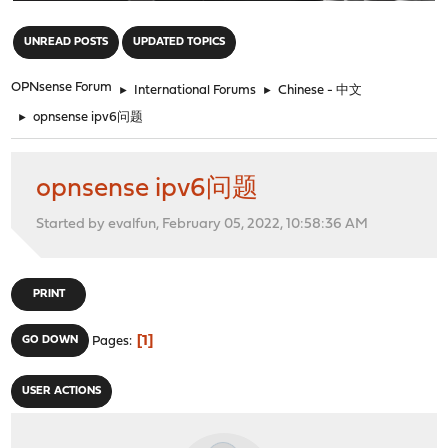
"
UNREAD POSTS
UPDATED TOPICS
OPNsense Forum
►
International Forums
►
Chinese - 中文
►
opnsense ipv6问题
opnsense ipv6问题
Started by evalfun, February 05, 2022, 10:58:36 AM
PRINT
1
GO DOWN
Pages
USER ACTIONS