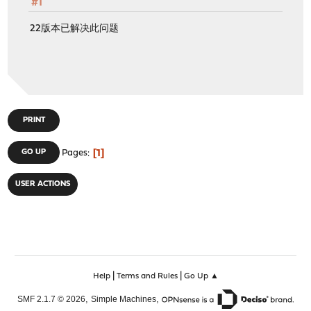
#1
22版本已解决此问题
PRINT
1
GO UP
Pages
USER ACTIONS
|
|
Help
Terms and Rules
Go Up ▲
,
,
SMF 2.1.7 © 2026
Simple Machines