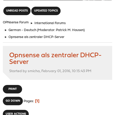
"
UNREAD POSTS
UPDATED TOPICS
OPNsense Forum
►
International Forums
►
German - Deutsch
(Moderator:
Patrick M. Hausen
)
►
Opnsense als zentraler DHCP-Server
Opnsense als zentraler DHCP-
Server
Started by smicha, February 01, 2016, 10:15:43 PM
PRINT
1
GO DOWN
Pages
USER ACTIONS