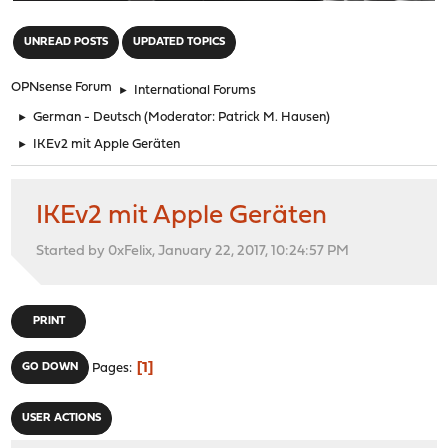
"
UNREAD POSTS
UPDATED TOPICS
OPNsense Forum
►
International Forums
►
German - Deutsch
(Moderator:
Patrick M. Hausen
)
►
IKEv2 mit Apple Geräten
IKEv2 mit Apple Geräten
Started by 0xFelix, January 22, 2017, 10:24:57 PM
PRINT
1
GO DOWN
Pages
USER ACTIONS