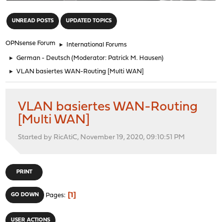
"
UNREAD POSTS
UPDATED TOPICS
OPNsense Forum
►
International Forums
►
German - Deutsch
(Moderator:
Patrick M. Hausen
)
►
VLAN basiertes WAN-Routing [Multi WAN]
VLAN basiertes WAN-Routing
[Multi WAN]
Started by RicAtiC, November 19, 2020, 09:10:51 PM
PRINT
1
GO DOWN
Pages
USER ACTIONS