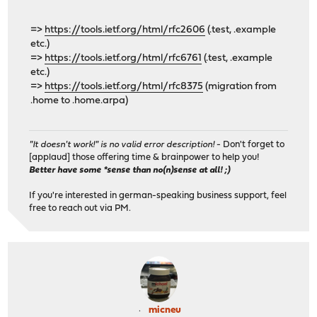
=>
https://tools.ietf.org/html/rfc2606
(.test, .example
etc.)
=>
https://tools.ietf.org/html/rfc6761
(.test, .example
etc.)
=>
https://tools.ietf.org/html/rfc8375
(migration from
.home to .home.arpa)
"It doesn't work!" is no valid error description!
- Don't forget to
[applaud] those offering time & brainpower to help you!
Better have some *sense than no(n)sense at all! ;)
If you're interested in german-speaking business support, feel
free to reach out via PM.
micneu