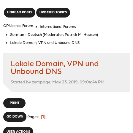
"
UNREAD POSTS
UPDATED TOPICS
OPNsense Forum
►
International Forums
►
German - Deutsch
(Moderator:
Patrick M. Hausen
)
►
Lokale Domain, VPN und Unbound DNS
Lokale Domain, VPN und
Unbound DNS
Started by zeropage, May 23, 2019, 09:04:44 PM
PRINT
1
GO DOWN
Pages
USER ACTIONS