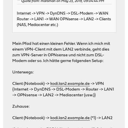
Quote from: marsman on May 23, 2019, 09:04:44 PM
Internet -> VPN -> DynDNS -> DSL-Modem -> WAN
Router -> LAN1 -> WAN OPNsense -> LAN2 -> Clients
(NAS, Mediacenter etc.)
Mein Pfad hat einen kleinen Fehler. Wenn ich mich mit
einem VPN-Client mit dem LAN2 verbinde, geht dies
zum VPN-Server in OPNsense und nicht zum DSL-
Modem oder so. Ich hätte gerne folgenden Setup:
Unterwegs:
Client (Notebook) ->
kodi.lan2.example.de
-> VPN
{Internet -> DynDNS -> DSL-Modem -> Router -> LAN1
-> OPNsense -> LAN2 -> Mediacenter (usw.)}
Zuhause:
Client (Notebook) ->
kodi.lan2.example.de
(*1) -> LAN2