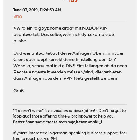
JeGr
June 03, 2019, 11:26:59 AM
#10
> wird ein "dig
xyz.home.arpa
" mit NXDOMAIN
beantwortet. Das selbe, wenn ich
dyn.example.de
pushe.
Und wer antwortet auf deine Anfrage? Übernimmt der
Client überhaupt korrekt deine Einstellung der .10.1?
Wenn ja, schau mal in die DNS Einstellungen ob da noch
Rechte eingestellt werden müssen/sind, die verbieten,
dass Anfragen aus dem VPN Netz gestellt werden?
Gruß
"It doesn't work!" is no valid error description!
- Don't forget to
[applaud] those offering time & brainpower to help you!
Better have some *sense than no(n)sense at all! ;)
If you're interested in german-speaking business support, feel
free to reach out via PM.