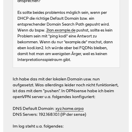
ansprechen?
Es sollte beides problemlos möglich sein, wenn per
DHCP die richtige Default Domain bzw. ein
entsprechender Domain Search Path gepusht wird.
Wenn du bspw.
2lan.example.de
pushst, sollte es kein
Problem sein mit "ping kodi" eine Antwort zu
bekommen. Wenn du nur "example.de" machst, dann
eben kodi.lan2. Ich würde aber bei FQDNs bleiben,
damit hat man am wenigsten Ärger, weil es keinen
Interpretationsspielraum gibt.
Ich habe das mit der lokalen Domain usw. nun
aufgesetzt. Was allerdings leider noch nicht funktioniert,
ist das mit dem "pushen". In OPNsense habe ich beim
openVPN server u.a. folgendes konfiguriert:
DNS Default Domain:
xyz.home.arpa
DNS Servers: 192.168.10.1 (IP der sense)
Im log steht u.a. folgendes: