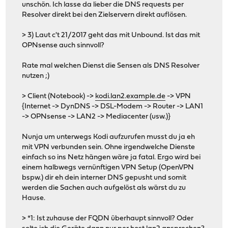
unschön. Ich lasse da lieber die DNS requests per
Resolver direkt bei den Zielservern direkt auflösen.
> 3) Laut c't 21/2017 geht das mit Unbound. Ist das mit
OPNsense auch sinnvoll?
Rate mal welchen Dienst die Sensen als DNS Resolver
nutzen ;)
> Client (Notebook) ->
kodi.lan2.example.de
-> VPN
{Internet -> DynDNS -> DSL-Modem -> Router -> LAN1
-> OPNsense -> LAN2 -> Mediacenter (usw.)}
Nunja um unterwegs Kodi aufzurufen musst du ja eh
mit VPN verbunden sein. Ohne irgendwelche Dienste
einfach so ins Netz hängen wäre ja fatal. Ergo wird bei
einem halbwegs vernünftigen VPN Setup (OpenVPN
bspw.) dir eh dein interner DNS gepusht und somit
werden die Sachen auch aufgelöst als wärst du zu
Hause.
> *1: Ist zuhause der FQDN überhaupt sinnvoll? Oder