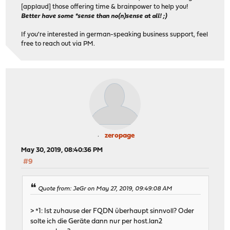
[applaud] those offering time & brainpower to help you!
Better have some *sense than no(n)sense at all! ;)
If you're interested in german-speaking business support, feel
free to reach out via PM.
zeropage
May 30, 2019, 08:40:36 PM
#9
Quote from: JeGr on May 27, 2019, 09:49:08 AM
> *1: Ist zuhause der FQDN überhaupt sinnvoll? Oder
solte ich die Geräte dann nur per host.lan2