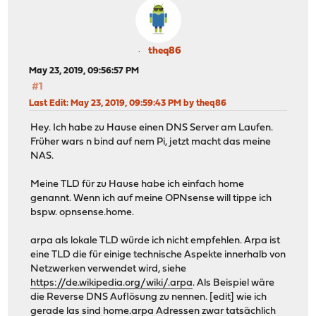
theq86
May 23, 2019, 09:56:57 PM
#1
Last Edit
: May 23, 2019, 09:59:43 PM by theq86
Hey. Ich habe zu Hause einen DNS Server am Laufen.
Früher wars n bind auf nem Pi, jetzt macht das meine
NAS.
Meine TLD für zu Hause habe ich einfach home
genannt. Wenn ich auf meine OPNsense will tippe ich
bspw. opnsense.home.
arpa als lokale TLD würde ich nicht empfehlen. Arpa ist
eine TLD die für einige technische Aspekte innerhalb von
Netzwerken verwendet wird, siehe
https://de.wikipedia.org/wiki/.arpa
. Als Beispiel wäre
die Reverse DNS Auflösung zu nennen. [edit] wie ich
gerade las sind
home.arpa
Adressen zwar tatsächlich