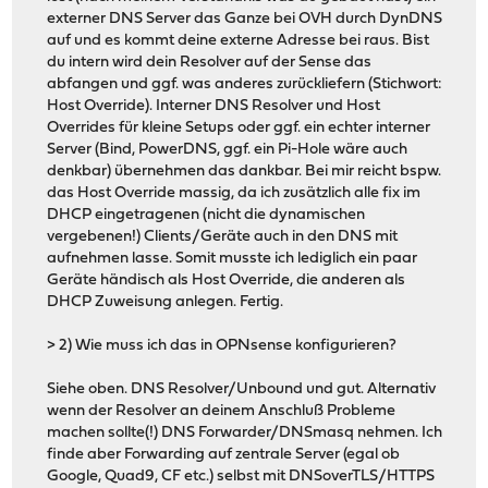
externer DNS Server das Ganze bei OVH durch DynDNS
auf und es kommt deine externe Adresse bei raus. Bist
du intern wird dein Resolver auf der Sense das
abfangen und ggf. was anderes zurückliefern (Stichwort:
Host Override). Interner DNS Resolver und Host
Overrides für kleine Setups oder ggf. ein echter interner
Server (Bind, PowerDNS, ggf. ein Pi-Hole wäre auch
denkbar) übernehmen das dankbar. Bei mir reicht bspw.
das Host Override massig, da ich zusätzlich alle fix im
DHCP eingetragenen (nicht die dynamischen
vergebenen!) Clients/Geräte auch in den DNS mit
aufnehmen lasse. Somit musste ich lediglich ein paar
Geräte händisch als Host Override, die anderen als
DHCP Zuweisung anlegen. Fertig.
> 2) Wie muss ich das in OPNsense konfigurieren?
Siehe oben. DNS Resolver/Unbound und gut. Alternativ
wenn der Resolver an deinem Anschluß Probleme
machen sollte(!) DNS Forwarder/DNSmasq nehmen. Ich
finde aber Forwarding auf zentrale Server (egal ob
Google, Quad9, CF etc.) selbst mit DNSoverTLS/HTTPS