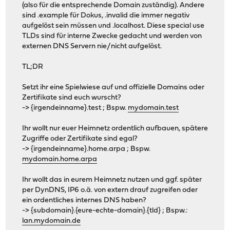
(also für die entsprechende Domain zuständig). Andere
sind .example für Dokus, .invalid die immer negativ
aufgelöst sein müssen und .localhost. Diese special use
TLDs sind für interne Zwecke gedacht und werden von
externen DNS Servern nie/nicht aufgelöst.
TL;DR
Setzt ihr eine Spielwiese auf und offizielle Domains oder
Zertifikate sind euch wurscht?
-> {irgendeinname}.test ; Bspw.
mydomain.test
Ihr wollt nur euer Heimnetz ordentlich aufbauen, spätere
Zugriffe oder Zertifikate sind egal?
-> {irgendeinname}.home.arpa ; Bspw.
mydomain.home.arpa
Ihr wollt das in eurem Heimnetz nutzen und ggf. später
per DynDNS, IP6 o.ä. von extern drauf zugreifen oder
ein ordentliches internes DNS haben?
-> {subdomain}.{eure-echte-domain}.{tld} ; Bspw.:
lan.mydomain.de