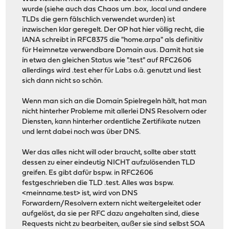
wurde (siehe auch das Chaos um .box, .local und andere
TLDs die gern fälschlich verwendet wurden) ist
inzwischen klar geregelt. Der OP hat hier völlig recht, die
IANA schreibt in RFC8375 die "home.arpa" als definitiv
für Heimnetze verwendbare Domain aus. Damit hat sie
in etwa den gleichen Status wie ".test" auf RFC2606
allerdings wird .test eher für Labs o.ä. genutzt und liest
sich dann nicht so schön.
Wenn man sich an die Domain Spielregeln hält, hat man
nicht hinterher Probleme mit allerlei DNS Resolvern oder
Diensten, kann hinterher ordentliche Zertifikate nutzen
und lernt dabei noch was über DNS.
Wer das alles nicht will oder braucht, sollte aber statt
dessen zu einer eindeutig NICHT aufzulösenden TLD
greifen. Es gibt dafür bspw. in RFC2606
festgeschrieben die TLD .test. Alles was bspw.
<meinname.test> ist, wird von DNS
Forwardern/Resolvern extern nicht weitergeleitet oder
aufgelöst, da sie per RFC dazu angehalten sind, diese
Requests nicht zu bearbeiten, außer sie sind selbst SOA