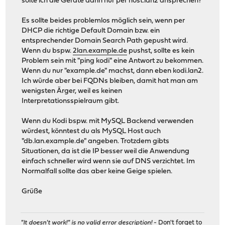
solte ich die Geräte dann nur per host.lan2 ansprechen?
Es sollte beides problemlos möglich sein, wenn per
DHCP die richtige Default Domain bzw. ein
entsprechender Domain Search Path gepusht wird.
Wenn du bspw.
2lan.example.de
pushst, sollte es kein
Problem sein mit "ping kodi" eine Antwort zu bekommen.
Wenn du nur "example.de" machst, dann eben kodi.lan2.
Ich würde aber bei FQDNs bleiben, damit hat man am
wenigsten Ärger, weil es keinen
Interpretationsspielraum gibt.
Wenn du Kodi bspw. mit MySQL Backend verwenden
würdest, könntest du als MySQL Host auch
"db.lan.example.de" angeben. Trotzdem gibts
Situationen, da ist die IP besser weil die Anwendung
einfach schneller wird wenn sie auf DNS verzichtet. Im
Normalfall sollte das aber keine Geige spielen.
Grüße
"It doesn't work!" is no valid error description!
- Don't forget to