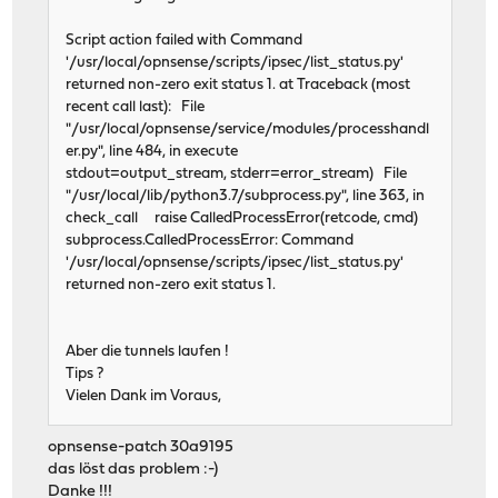
Script action failed with Command
'/usr/local/opnsense/scripts/ipsec/list_status.py'
returned non-zero exit status 1. at Traceback (most
recent call last): File
"/usr/local/opnsense/service/modules/processhandl
er.py", line 484, in execute
stdout=output_stream, stderr=error_stream) File
"/usr/local/lib/python3.7/subprocess.py", line 363, in
check_call raise CalledProcessError(retcode, cmd)
subprocess.CalledProcessError: Command
'/usr/local/opnsense/scripts/ipsec/list_status.py'
returned non-zero exit status 1.
Aber die tunnels laufen !
Tips ?
Vielen Dank im Voraus,
opnsense-patch 30a9195
das löst das problem :-)
Danke !!!