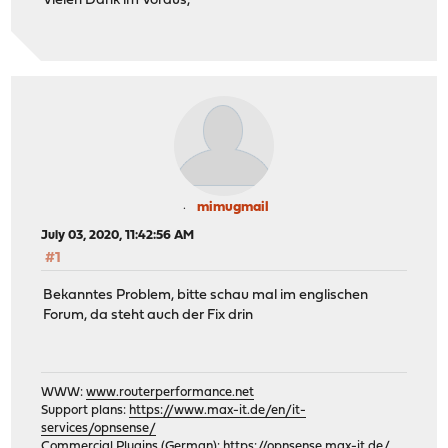
Vielen Dank im Voraus,
mimugmail
July 03, 2020, 11:42:56 AM
#1
Bekanntes Problem, bitte schau mal im englischen
Forum, da steht auch der Fix drin
WWW:
www.routerperformance.net
Support plans:
https://www.max-it.de/en/it-
services/opnsense/
Commercial Plugins (German):
https://opnsense.max-it.de/