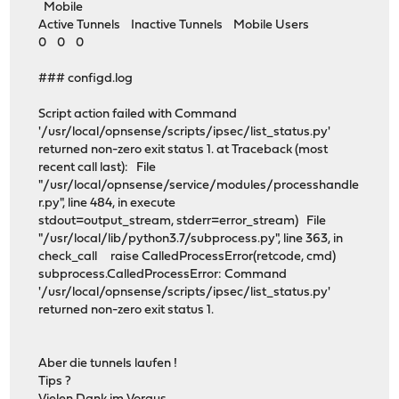
Mobile
Active Tunnels Inactive Tunnels Mobile Users
0 0 0
### configd.log
Script action failed with Command
'/usr/local/opnsense/scripts/ipsec/list_status.py'
returned non-zero exit status 1. at Traceback (most
recent call last): File
"/usr/local/opnsense/service/modules/processhandle
r.py", line 484, in execute
stdout=output_stream, stderr=error_stream) File
"/usr/local/lib/python3.7/subprocess.py", line 363, in
check_call raise CalledProcessError(retcode, cmd)
subprocess.CalledProcessError: Command
'/usr/local/opnsense/scripts/ipsec/list_status.py'
returned non-zero exit status 1.
Aber die tunnels laufen !
Tips ?