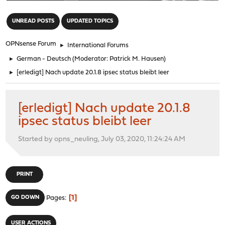
"
UNREAD POSTS
UPDATED TOPICS
OPNsense Forum
►
International Forums
►
German - Deutsch
(Moderator:
Patrick M. Hausen
)
►
[erledigt] Nach update 20.1.8 ipsec status bleibt leer
[erledigt] Nach update 20.1.8
ipsec status bleibt leer
Started by opns_neuling, July 03, 2020, 11:24:24 AM
PRINT
1
GO DOWN
Pages
USER ACTIONS