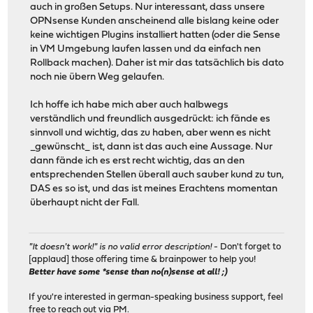
auch in großen Setups. Nur interessant, dass unsere
OPNsense Kunden anscheinend alle bislang keine oder
keine wichtigen Plugins installiert hatten (oder die Sense
in VM Umgebung laufen lassen und da einfach nen
Rollback machen). Daher ist mir das tatsächlich bis dato
noch nie übern Weg gelaufen.
Ich hoffe ich habe mich aber auch halbwegs
verständlich und freundlich ausgedrückt: ich fände es
sinnvoll und wichtig, das zu haben, aber wenn es nicht
_gewünscht_ ist, dann ist das auch eine Aussage. Nur
dann fände ich es erst recht wichtig, das an den
entsprechenden Stellen überall auch sauber kund zu tun,
DAS es so ist, und das ist meines Erachtens momentan
überhaupt nicht der Fall.
"It doesn't work!" is no valid error description!
- Don't forget to
[applaud] those offering time & brainpower to help you!
Better have some *sense than no(n)sense at all! ;)
If you're interested in german-speaking business support, feel
free to reach out via PM.