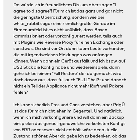
Da würde ich in freundlichem Diskurs aber sagen "I
agree to disagree"! Für mich ist das ganz und gar nicht
die geringste Überraschung, sondern wie bei
white_rabbit sogar eine ziemlich große. Gerade im
Firmenumfeld ist es nicht unüblich, dass Boxen
kommissioniert oder vorkonfiguriert werden, teils auch
mit Plugins wie Reverse Proxy für einen Exchange oder
sonstwas. Da sind vor Ort dann kaum Leute vorhanden,
die mit irgendwelchen Meldungen was anfangen
können. Wenn dann ein Gerät ausfällt und ich bspw. auf
USB Stick die Konfig habe und wiedereinspiele, dann
gehe ich bei einem "Full Restore" der da gemacht wird
doch davon aus, dass full auch "FULL" heißt und danach
nicht ein Teil der Appliance nicht mehr läuft weil Pakete
fehlen?
Ich kann sicherlich Pros und Cons verstehen, aber PdgÜ
ist das für mich nicht, eher im Gegenteil. Und natürlich,
wenn ich mich verkonfiguriere und will dann ein Backup
einspielen das genau irgendwelche verkorksten Konfigs
von FRR oder sowas nicht enthält, wäre der aktuelle
Zustand schöner. Aber da gebe ich zu bedenken, ob das