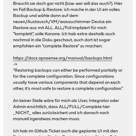
Braucht sie doch gar nicht (bzw. wer will das auch?). Hier
im Fall Backup & Restore: ich mache in der UI ein volles
Backup und wähle dann auf dem
neuen/Austausch/VM/wasauchimmer Device ein
Restore aus mit ALL. ALL/Full impliziert für mich
"komplett", volle Kanone. Ich hab extra deshalb auch
nochmal in die Doku geschaut, auch dort ist sogar
empfohlen ein "complete Restore" zu machen:
https://docs.opnsense.org/manual/backups.html
->
"Restoring backups can either be performed partially or
for the complete configuration. Since configurations
usually have various components that depend on each
other, it's most safe to restore a complete configuration."
An keiner Stelle wäre für mich als User, Integrator oder
Admin ersichtlich, dass ALL/FULL/Complete hier
_NICHT_ alles zurücksichert und ich danach noch
manuell irgendwas machen muss.
Ich hab im Github Ticket auch die geplante UI mit den