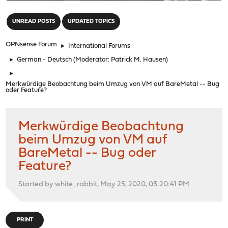
"
UNREAD POSTS
UPDATED TOPICS
OPNsense Forum
►
International Forums
►
German - Deutsch
(Moderator:
Patrick M. Hausen
)
►
Merkwürdige Beobachtung beim Umzug von VM auf BareMetal -- Bug
oder Feature?
Merkwürdige Beobachtung
beim Umzug von VM auf
BareMetal -- Bug oder
Feature?
Started by white_rabbit, May 25, 2020, 03:20:41 PM
PRINT