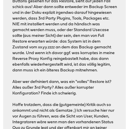
Buttons gesehen für das Restore, sieht auf jeden Fall
schick aus! Aber dann sollte entweder im Backup Screen
und in der Doku explizit irgendwo darauf hingewiesen
werden, dass 3rd Party Plugins, Tools, Packages etc.
NIE mit installiert werden und da händisch was
gemacht werden muss, oder der Standard Usecase
sollte (aus meiner Sicht) der sein, den man von Full
Restore erwarten würde: das System ist in dem
Zustand vom xx.yy.zzzz an dem das Backup gemacht
wurde. Und wenn ich davor ggf. was korruptes in meine
Reverse Proxy Konfig reingebastelt habe, das dann
ebenfalls wiederhergestellt wird, ist das völlig legitim,
dann muss ich ein älteres Backup mitnehmen.
Aber wer defniniert dann, was ein "volles" Restore ist?
Alles außer 3rd Party? Alles außer korrupter
Konfiguration? Finde ich schwierig.
Hoffe trotzdem, dass die (gutgemeinte) Kritik auch so
ankommt und nicht als Gemotze ;) Ich versuche hier nur
vor Augen zu führen, was die Sicht von User, Kunden,
Integratoren wäre wenn man den vorhandenen Status
Quo zu Grunde legt und der offenbart mir an keiner