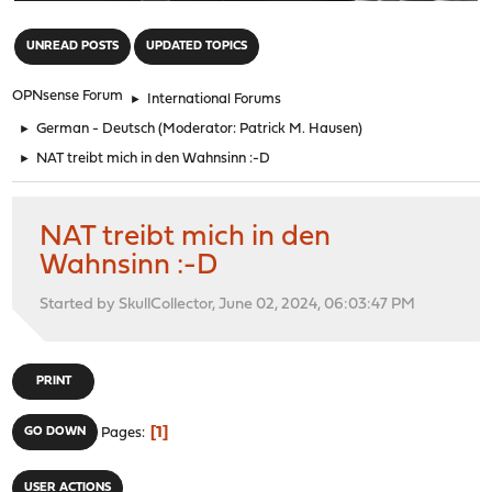
"
UNREAD POSTS
UPDATED TOPICS
OPNsense Forum
►
International Forums
►
German - Deutsch
(Moderator:
Patrick M. Hausen
)
►
NAT treibt mich in den Wahnsinn :-D
NAT treibt mich in den
Wahnsinn :-D
Started by SkullCollector, June 02, 2024, 06:03:47 PM
PRINT
1
GO DOWN
Pages
USER ACTIONS