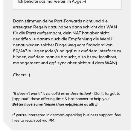
Ich behalte das mal weiter im Auge :-)
Dann stimmen deine Port-Forwards nicht und die
erzeugten Regeln dazu haben dann schlicht das WAN
für die Ports aufgemacht, dein NAT hat aber nicht
gegriffen -> darum auch die Empfehlung die WebUI
genau wegen solcher Dinge weg vom Standard von
80/443 zu legen (oder/und ggf. nur auf dem Interface zu
binden, auf dem man es braucht, also bspw. localhost,
management und ggf. sync aber nicht auf dem WAN).
Cheers :)
"It doesn't work!" is no valid error description!
- Don't forget to
[applaud] those offering time & brainpower to help you!
Better have some *sense than no(n)sense at all! ;)
If you're interested in german-speaking business support, feel
free to reach out via PM.