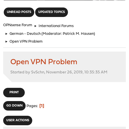
"
UNREAD POSTS
UPDATED TOPICS
OPNsense Forum
►
International Forums
►
German - Deutsch
(Moderator:
Patrick M. Hausen
)
►
Open VPN Problem
Open VPN Problem
Started by SvSchn, November 26, 2019, 10:35:35 AM
PRINT
1
GO DOWN
Pages
USER ACTIONS