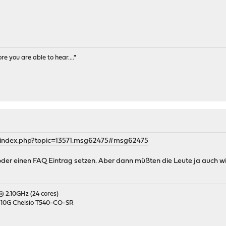
e you are able to hear...."
g/index.php?topic=13571.msg62475#msg62475
oder einen FAQ Eintrag setzen. Aber dann müßten die Leute ja auch wi
 @ 2.10GHz (24 cores)
 10G Chelsio T540-CO-SR