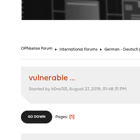
"
OPNsense Forum
►
International Forums
►
German - Deutsch
vulnerable ...
Started by k0ns0l3, August 27, 2019, 01:48:31 PM
1
Pages
GO DOWN