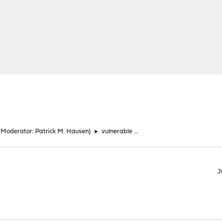
(Moderator:
Patrick M. Hausen
)
►
vulnerable ...
J