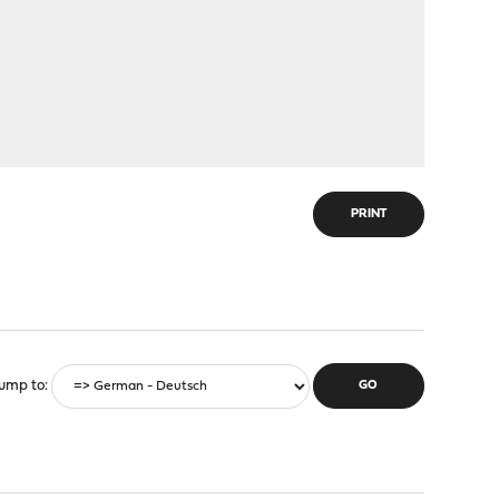
PRINT
ump to