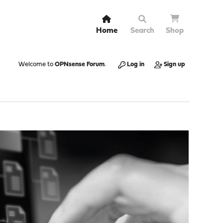
Home
Search
Shop
Welcome to
OPNsense Forum
.
Log in
Sign up