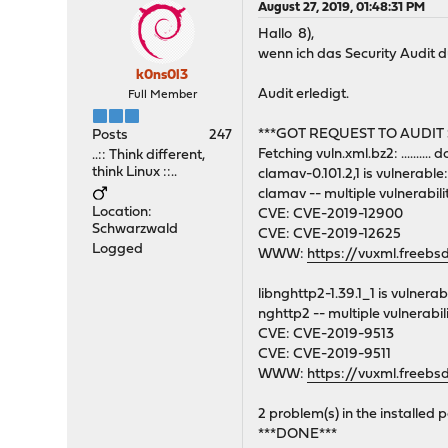
August 27, 2019, 01:48:31 PM
Hallo 8),
wenn ich das Security Audit 
k0ns0l3
Audit erledigt.
Full Member
***GOT REQUEST TO AUDIT 
Posts
247
Fetching vuln.xml.bz2: .......... 
..:: Think different,
think Linux ::..
clamav-0.101.2,1 is vulnerable
clamav -- multiple vulnerabili
Location:
CVE: CVE-2019-12900
Schwarzwald
CVE: CVE-2019-12625
Logged
WWW:
https://vuxml.freeb
libnghttp2-1.39.1_1 is vulnerab
nghttp2 -- multiple vulnerabili
CVE: CVE-2019-9513
CVE: CVE-2019-9511
WWW:
https://vuxml.freebs
2 problem(s) in the installed
***DONE***