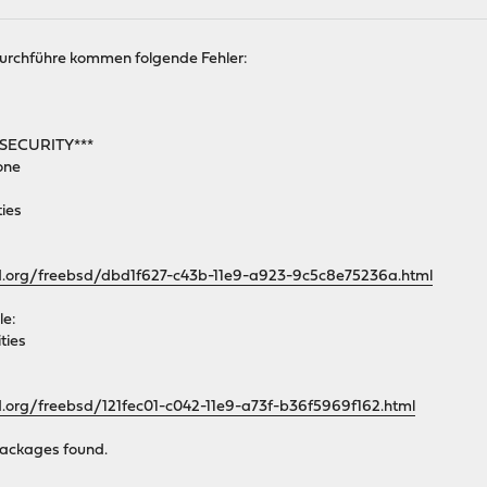
durchführe kommen folgende Fehler:
SECURITY***
done
:
ties
sd.org/freebsd/dbd1f627-c43b-11e9-a923-9c5c8e75236a.html
le:
ties
d.org/freebsd/121fec01-c042-11e9-a73f-b36f5969f162.html
 packages found.