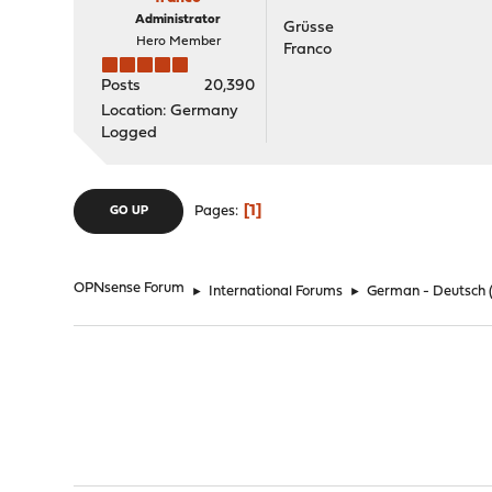
Administrator
Grüsse
Hero Member
Franco
Posts
20,390
Location: Germany
Logged
1
Pages
GO UP
OPNsense Forum
►
International Forums
►
German - Deutsch