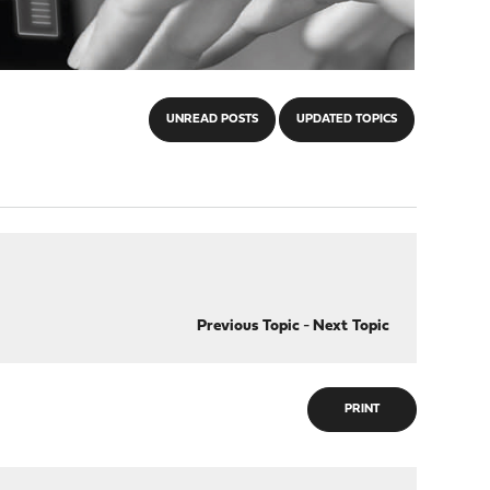
UNREAD POSTS
UPDATED TOPICS
Previous Topic
-
Next Topic
PRINT