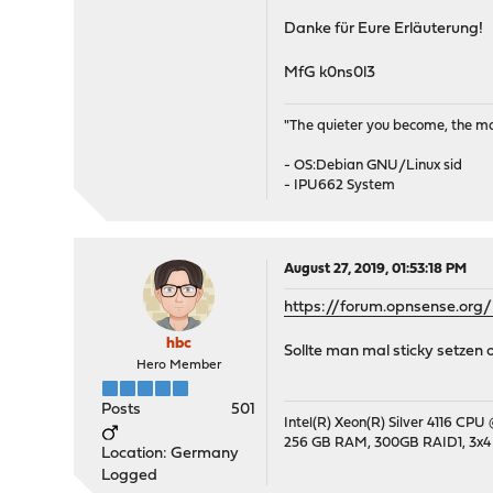
Danke für Eure Erläuterung!
MfG k0ns0l3
"The quieter you become, the mor
- OS:Debian GNU/Linux sid
- IPU662 System
August 27, 2019, 01:53:18 PM
https://forum.opnsense.or
hbc
Sollte man mal sticky setzen 
Hero Member
Posts
501
Intel(R) Xeon(R) Silver 4116 CPU
256 GB RAM, 300GB RAID1, 3x4
Location: Germany
Logged