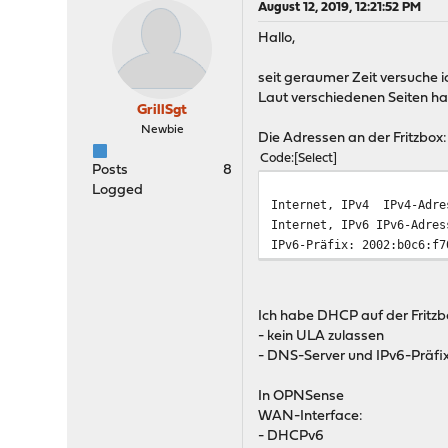
August 12, 2019, 12:21:52 PM
Hallo,
seit geraumer Zeit versuche ic
Laut verschiedenen Seiten ha
GrillSgt
Newbie
Die Adressen an der Fritzbox:
Code
Select
Posts
8
Logged
Internet, IPv4
IPv4-Adre
Internet, IPv6 IPv6-Adres
IPv6-Präfix: 2002:b0c6:f7
Ich habe DHCP auf der Fritzb
- kein ULA zulassen
- DNS-Server und IPv6-Präfi
In OPNSense
WAN-Interface:
- DHCPv6