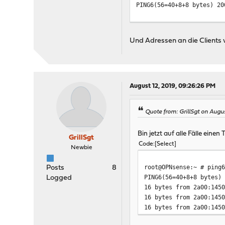
PING6(56=40+8+8 bytes) 20
Und Adressen an die Clients v
August 12, 2019, 09:26:26 PM
Quote from: GrillSgt on Augu
Bin jetzt auf alle Fälle eine
GrillSgt
Code
Select
Newbie
root@OPNsense:~ # ping
Posts
8
PING6(56=40+8+8 bytes)
Logged
16 bytes from 2a00:145
16 bytes from 2a00:145
16 bytes from 2a00:145