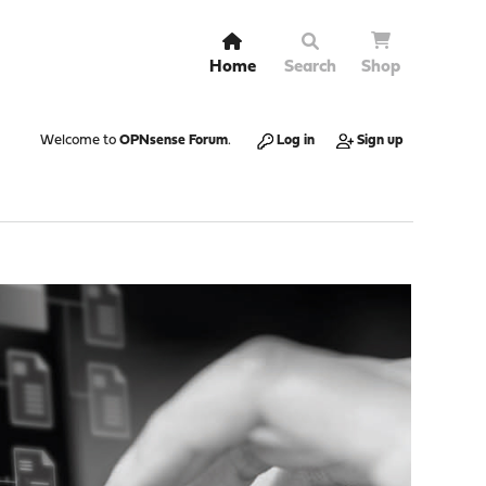
Home
Search
Shop
Welcome to
OPNsense Forum
.
Log in
Sign up