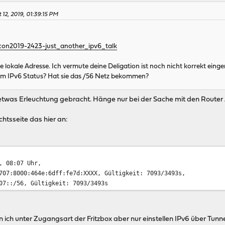
 12, 2019, 01:39:15 PM
scon2019-2423-just_another_ipv6_talk
ne lokale Adresse. Ich vermute deine Deligation ist noch nicht korrekt einge
rem IPv6 Status? Hat sie das /56 Netz bekommen?
 etwas Erleuchtung gebracht. Hänge nur bei der Sache mit den Router A
ichtsseite das hier an:
, 08:07 Uhr,
707:8000:464e:6dff:fe7d:XXXX, Gültigkeit: 7093/3493s,
07::/56, Gültigkeit: 7093/3493s
ch unter Zugangsart der Fritzbox aber nur einstellen IPv6 über Tunne