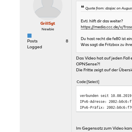
Quote from: dzajac on August
Evtl. hilft dir das weiter?
GrillSgt
https://media.ccc.de/v/fro
Newbie
Du hast recht die fe80 ist ei
Posts
8
Was sagt die Fritzbox zu ih
Logged
Das Video hat auf jeden Fall
OPNSense?!
Die Fritte zeigt auf der Übers
Code
Select
verbunden seit 10.08.2019
IPv6-Adresse: 2002:b0c6:f
IPv6-Präfix: 2002:b0c6:f7
Im Gegensatz zum Video kann i