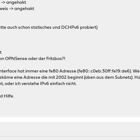
x -> angehakt
nweis -> angehakt
hatte auch schon statisches und DCHPv6 probiert)
t
von OPNSense oder der Fritzbox?!
terface hat immer eine fe80 Adresse (fe80::c0eb:30ff:fe19:de6). Wenn 
ekäme eine Adresse die mit 2002 beginnt (oben aus dem Subnetz). Ha
ht, oder ich verstehe IPv6 einfach nicht.
 Hilfe.