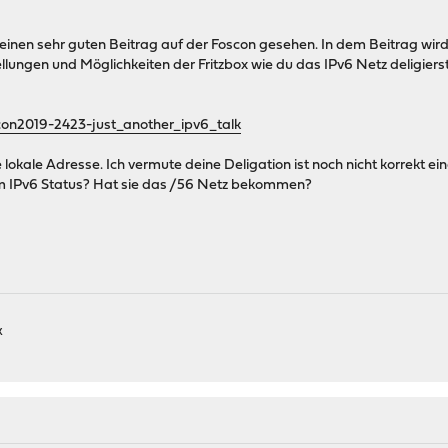
einen sehr guten Beitrag auf der Foscon gesehen. In dem Beitrag wird 
ellungen und Möglichkeiten der Fritzbox wie du das IPv6 Netz deligiers
con2019-2423-just_another_ipv6_talk
e lokale Adresse. Ich vermute deine Deligation ist noch nicht korrekt ein
rem IPv6 Status? Hat sie das /56 Netz bekommen?
k