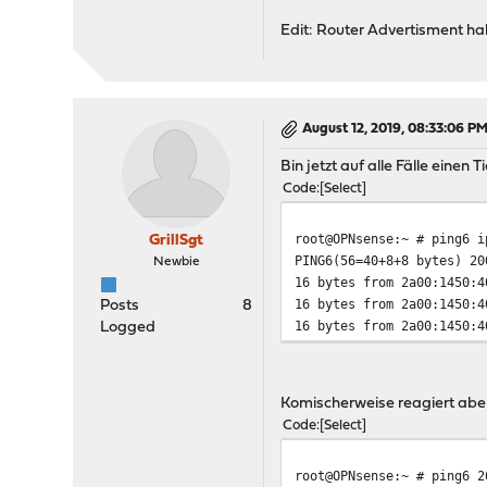
Edit: Router Advertisment hab
August 12, 2019, 08:33:06 P
Bin jetzt auf alle Fälle einen
Code
Select
root@OPNsense:~ # ping6 i
GrillSgt
PING6(56=40+8+8 bytes) 20
Newbie
16 bytes from 2a00:1450:4
16 bytes from 2a00:1450:4
Posts
8
16 bytes from 2a00:1450:4
Logged
Komischerweise reagiert aber
Code
Select
root@OPNsense:~ # ping6 2