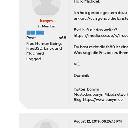
Hallo Michael,
ich hab gerade gestern dazu 
erklärt. Auch genau die Einst
banym
Sr. Member
Evtl. hilft dir das weiter?
https://media.ccc.de/v/fros
Posts
468
Free Human Being,
Du hast recht die fe80 ist ein
FreeBSD, Linux and
Was sagt die Fritzbox zu ih
Mac nerd
Logged
VG,
Dominik
Twitter: banym
Mastodon:
banym@bsd.networ
Blog:
https://www.banym.de
August 12, 2019, 06:24:15 PM