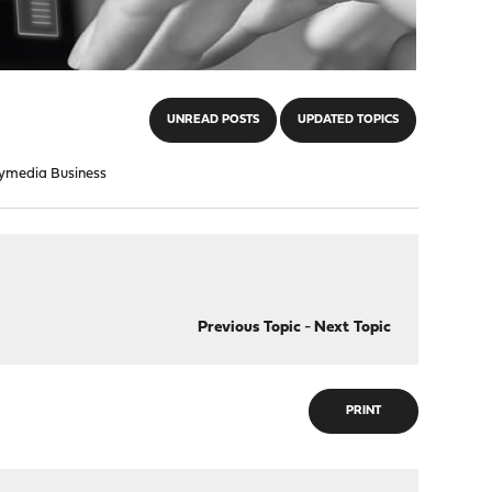
UNREAD POSTS
UPDATED TOPICS
tymedia Business
Previous Topic
-
Next Topic
PRINT