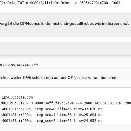
02:b0c6:f707:0:9080:34ff:fe9c:9c9e --> 2606:4700:4700::1001
ergibt die OPNsense leider nicht. Eingestellt ist es wie im Screenshot.
st 12, 2019, 08:33:06 PM
n Ticken weiter. IPv6 scheint nun auf der OPNsense zu funktionieren:
6 ipv6.google.com
 2002:b0c6:f707:0:9080:34ff:fe9c:9c9e --> 2a00:1450:4001:81a::20
0:4001:81a::200e, icmp_seq=0 hlim=56 time=32.670 ms
0:4001:81a::200e, icmp_seq=1 hlim=56 time=25.894 ms
0:4001:81a::200e, icmp_seq=2 hlim=56 time=24.952 ms