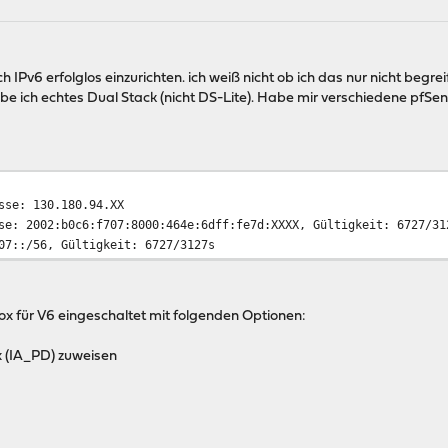
h IPv6 erfolglos einzurichten. ich weiß nicht ob ich das nur nicht begr
be ich echtes Dual Stack (nicht DS-Lite). Habe mir verschiedene pfSe
sse: 130.180.94.XX
se: 2002:b0c6:f707:8000:464e:6dff:fe7d:XXXX, Gültigkeit: 6727/31
07::/56, Gültigkeit: 6727/3127s
ox für V6 eingeschaltet mit folgenden Optionen:
x (IA_PD) zuweisen