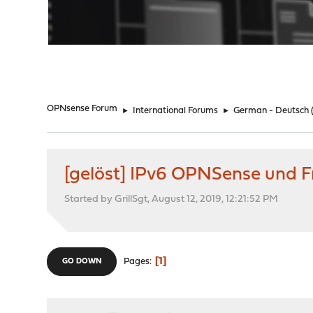
"
OPNsense Forum
►
International Forums
►
German - Deutsch
[gelöst] IPv6 OPNSense und F
Started by GrillSgt, August 12, 2019, 12:21:52 PM
1
Pages
GO DOWN