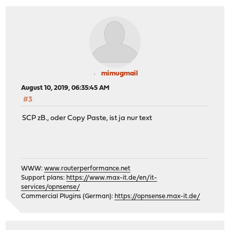
mimugmail
August 10, 2019, 06:35:45 AM
#3
SCP zB., oder Copy Paste, ist ja nur text
WWW:
www.routerperformance.net
Support plans:
https://www.max-it.de/en/it-
services/opnsense/
Commercial Plugins (German):
https://opnsense.max-it.de/