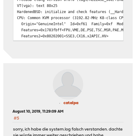
VT(vga): text 80x25
HardenedBSD: initialize and check features (__HardenedB
CPU: Common KVM processor (3192.82-MHz K8-class CPU)
Origin="GenuineIntel" Id=0xf61 Family=0xf Model=0x6
Features=0x1783fbff<FPU,VME,DE,PSE,TSC,MSR,PAE,MCE,CX8,
Features2=0x80202001<SSE3,CX16,x2APIC,HV>
AMD Features=0x20100800<SYSCALL,NX,LM>
AMD Features2=0x1<LAHF>
Hypervisor: Origin = "KVMKVMKVM"
real memory = 1073741824 (1024 MB)
avail memory = 990040064 (944 MB)
Event timer "LAPIC" quality 100
ACPI APIC Table: <BOCHS BXPCAPIC>
FreeBSD/SMP: Multiprocessor System Detected: 2 CPUs
FreeBSD/SMP: 1 package(s) x 2 core(s)
ioapic0 <Version 1.1> irqs 0-23 on motherboard
SMP: AP CPU #1 Launched!
catalpa
random: entropy device external interface
August 10, 2019, 11:29:09 AM
wlan: mac acl policy registered
#5
000.000017 [4213] netmap_init netmap: loade
module_register_init: MOD_LOAD (vesa, 0xffffffff8114ade
sorry, ich habe die system.log falsch verstanden. dachte
kbd1 at kbdmux0
sie würde immer weiter geschrieben und habe