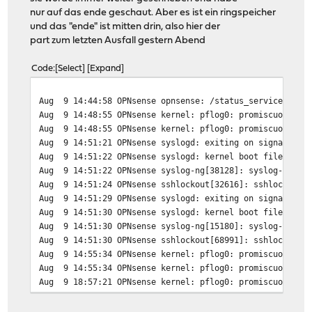
nexus0
nur auf das ende geschaut. Aber es ist ein ringspeicher
vtvga0: <VT VGA driver> on motherboard
und das "ende" ist mitten drin, also hier der
cryptosoft0: <software crypto> on motherboard
part zum letzten Ausfall gestern Abend
acpi0: <BOCHS BXPCRSDT> on motherboard
acpi0: Power Button (fixed)
Code
Select
Expand
cpu0: <ACPI CPU> on acpi0
cpu1: <ACPI CPU> on acpi0
Aug 9 14:44:58 OPNsense opnsense: /status_services.php:
atrtc0: <AT realtime clock> port 0x70-0x71,0x72-0x77 ir
Aug 9 14:48:55 OPNsense kernel: pflog0: promiscuous mod
atrtc0: registered as a time-of-day clock, resolution 1
Aug 9 14:48:55 OPNsense kernel: pflog0: promiscuous mod
Event timer "RTC" frequency 32768 Hz quality 0
Aug 9 14:51:21 OPNsense syslogd: exiting on signal 15
hpet0: <High Precision Event Timer> iomem 0xfed00000-0x
Aug 9 14:51:22 OPNsense syslogd: kernel boot file is /b
Timecounter "HPET" frequency 100000000 Hz quality 950
Aug 9 14:51:22 OPNsense syslog-ng[38128]: syslog-ng sta
Timecounter "ACPI-fast" frequency 3579545 Hz quality 90
Aug 9 14:51:24 OPNsense sshlockout[32616]: sshlockout/w
acpi_timer0: <24-bit timer at 3.579545MHz> port 0x608-0
Aug 9 14:51:29 OPNsense syslogd: exiting on signal 15
pcib0: <ACPI Host-PCI bridge> port 0xcf8-0xcff on acpi0
Aug 9 14:51:30 OPNsense syslogd: kernel boot file is /b
pci0: <ACPI PCI bus> on pcib0
Aug 9 14:51:30 OPNsense syslog-ng[15180]: syslog-ng sta
isab0: <PCI-ISA bridge> at device 1.0 on pci0
Aug 9 14:51:30 OPNsense sshlockout[68991]: sshlockout/w
isa0: <ISA bus> on isab0
Aug 9 14:55:34 OPNsense kernel: pflog0: promiscuous mod
atapci0: <Intel PIIX3 WDMA2 controller> port 0x1f0-0x1f
Aug 9 14:55:34 OPNsense kernel: pflog0: promiscuous mod
ata0: <ATA channel> at channel 0 on atapci0
Aug 9 18:57:21 OPNsense kernel: pflog0: promiscuous mod
ata1: <ATA channel> at channel 1 on atapci0
Aug 9 18:57:21 OPNsense kernel: pflog0: promiscuous mod
uhci0: <Intel 82371SB (PIIX3) USB controller> port 0xe0
Aug 9 21:38:47 OPNsense shutdown: reboot by root: