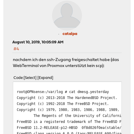
catalpa
August 10, 2019, 10:05:09 AM
#4
nachdem ich den ssh-Zugang freigeschaltet habe (das
WebTerminal von Proxmox unterstützt kein scp):
Code
Select
Expand
root@OPNsense:/var/log # cat dmesg.yesterday
Copyright (c) 2013-2018 The HardenedBSD Project.
Copyright (c) 1992-2018 The FreeBSD Project.
Copyright (c) 1979, 1980, 1983, 1986, 1988, 1989, 1991,
The Regents of the University of California. All 
FreeBSD is a registered trademark of The FreeBSD Founda
FreeBSD 11.2-RELEASE-p12-HBSD 0f8d026f0ea(stable/19.7) 
FreeBSD clang version 6.0.0 (tags/RELEASE_600/final 326