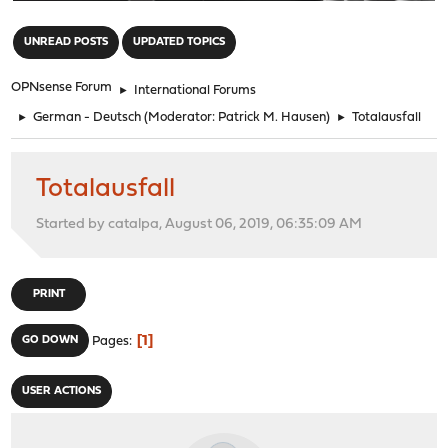
"
UNREAD POSTS
UPDATED TOPICS
OPNsense Forum
►
International Forums
►
German - Deutsch
(Moderator:
Patrick M. Hausen
)
►
Totalausfall
Totalausfall
Started by catalpa, August 06, 2019, 06:35:09 AM
PRINT
1
GO DOWN
Pages
USER ACTIONS