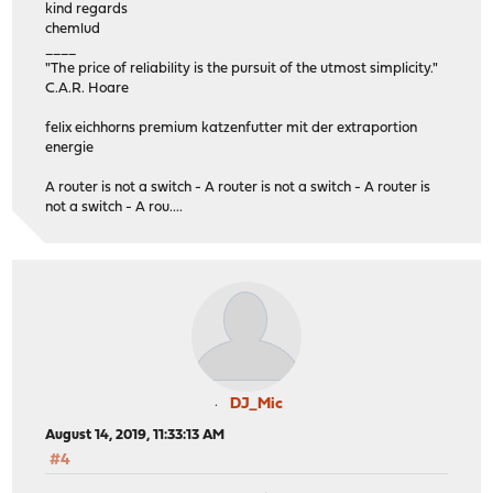
kind regards
chemlud
____
"The price of reliability is the pursuit of the utmost simplicity."
C.A.R. Hoare
felix eichhorns premium katzenfutter mit der extraportion
energie
A router is not a switch - A router is not a switch - A router is
not a switch - A rou....
DJ_Mic
August 14, 2019, 11:33:13 AM
#4